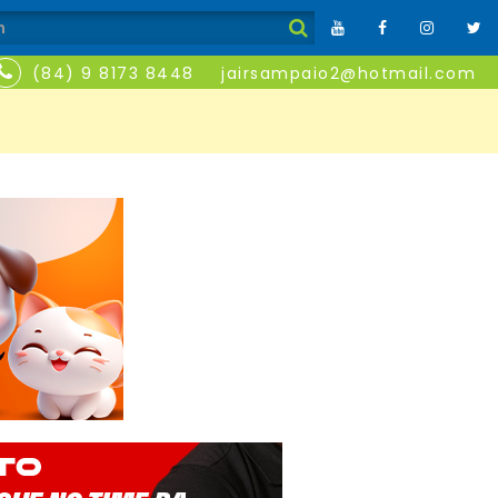
(84) 9 8173 8448
jairsampaio2@hotmail.com