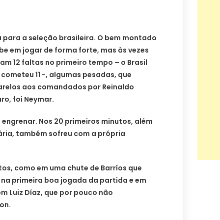
a para a seleção brasileira. O bem montado
be em jogar de forma forte, mas às vezes
ram 12 faltas no primeiro tempo – o Brasil
s cometeu 11 -, algumas pesadas, que
arelos aos comandados por Reinaldo
aro, foi Neymar.
 engrenar. Nos 20 primeiros minutos, além
ria, também sofreu com a própria
tos, como em uma chute de Barríos que
 na primeira boa jogada da partida e em
m Luiz Díaz, que por pouco não
on.