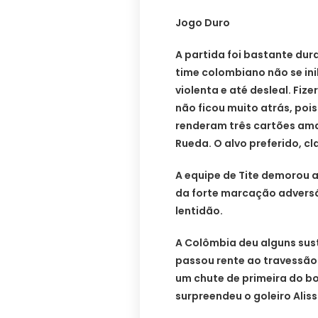
Jogo Duro
A partida foi bastante dur
time colombiano não se ini
violenta e até desleal. Fize
não ficou muito atrás, poi
renderam três cartões am
Rueda. O alvo preferido, cl
A equipe de Tite demorou a
da forte marcação adversá
lentidão.
A Colômbia deu alguns sus
passou rente ao travessão
um chute de primeira do bo
surpreendeu o goleiro Aliss