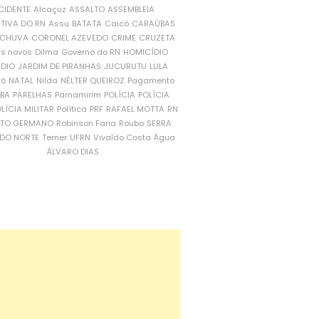
CIDENTE
Alcaçuz
ASSALTO
ASSEMBLEIA
ATIVA DO RN
Assu
BATATA
Caicó
CARAÚBAS
CHUVA
CORONEL AZEVEDO
CRIME
CRUZETA
is novos
Dilma
Governo do RN
HOMICÍDIO
NDIO
JARDIM DE PIRANHAS
JUCURUTU
LULA
ró
NATAL
Nilda
NÉLTER QUEIROZ
Pagamento
ÍBA
PARELHAS
Parnamirim
POLÍCIA
POLÍCIA
LÍCIA MILITAR
Política
PRF
RAFAEL MOTTA
RN
RTO GERMANO
Robinson Faria
Roubo
SERRA
DO NORTE
Temer
UFRN
Vivaldo Costa
Água
ÁLVARO DIAS