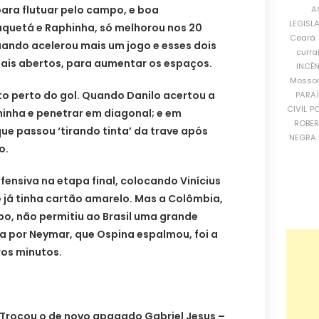
para flutuar pelo campo, e boa
A
LEGISL
quetá e Raphinha, só melhorou nos 20
Ceará
uando acelerou mais um jogo e esses dois
curra
ais abertos, para aumentar os espaços.
INCÊ
Mosso
to perto do gol. Quando Danilo acertou a
PARA
CIVIL
PO
inha e penetrar em diagonal; e em
ROBE
e passou ‘tirando tinta’ da trave após
NEGRA 
o.
fensiva na etapa final, colocando Vinícius
ue já tinha cartão amarelo. Mas a Colômbia,
o, não permitiu ao Brasil uma grande
a por Neymar, que Ospina espalmou, foi a
ros minutos.
 Trocou o de novo apagado Gabriel Jesus –