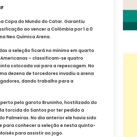
BF
 na Copa do Mundo do Catar. Garantiu
ificação ao vencer a Colômbia por 1 a 0
, na Neo Química Arena.
das a seleção ficará no mínimo em quarto
l-Americanas – classificam-se quatro
uinta colocada vai para a repescagem. No
 uma dezena de torcedores invadiu a arena
gadores, dando trabalho para a
e perto pelo garoto Bruninho, hostilizado do
la torcida do Santos por ter pedido a
do Palmeiras. No dia anterior ele havia sido
e para conhecer a seleção e nesta quinta-
Moisés para assistir ao jogo.