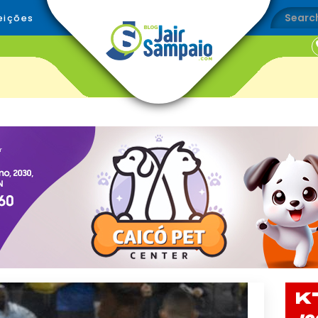
eições