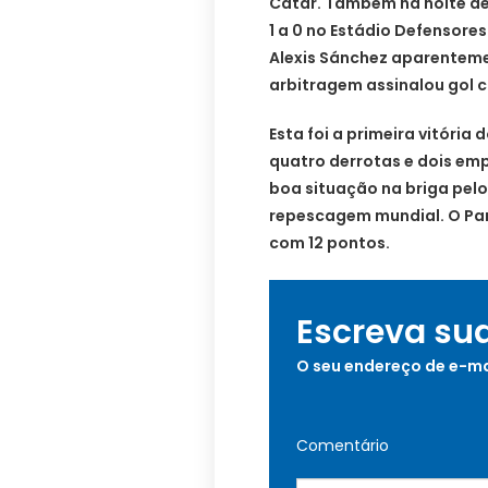
Catar. Também na noite de 
1 a 0 no Estádio Defensore
Alexis Sánchez aparentemen
arbitragem assinalou gol c
Esta foi a primeira vitória 
quatro derrotas e dois emp
boa situação na briga pelo
repescagem mundial. O Par
com 12 pontos.
Escreva su
O seu endereço de e-ma
Comentário