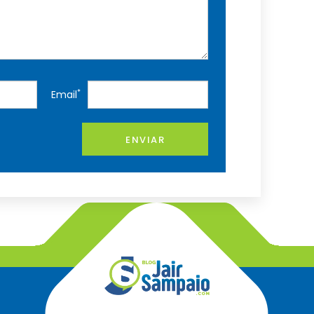
*
Email
ENVIAR