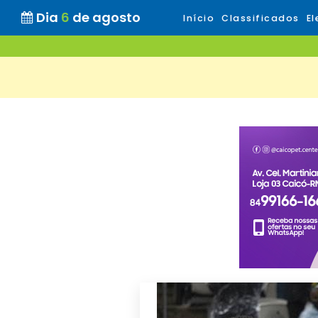
Dia
6
de agosto
Início
Classificados
El