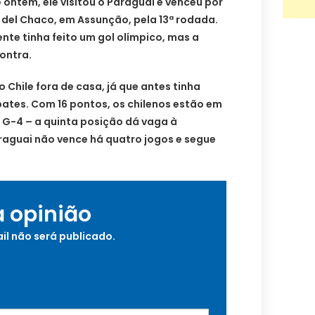
ontem, ele visitou o Paraguai e venceu por
s del Chaco, em Assunção, pela 13ª rodada.
te tinha feito um gol olímpico, mas a
ontra.
do Chile fora de casa, já que antes tinha
ates. Com 16 pontos, os chilenos estão em
 G-4 – a quinta posição dá vaga à
aguai não vence há quatro jogos e segue
a opinião
il não será publicado.