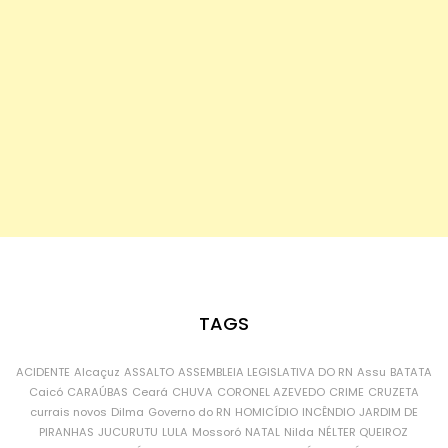
TAGS
ACIDENTE
Alcaçuz
ASSALTO
ASSEMBLEIA LEGISLATIVA DO RN
Assu
BATATA
Caicó
CARAÚBAS
Ceará
CHUVA
CORONEL AZEVEDO
CRIME
CRUZETA
currais novos
Dilma
Governo do RN
HOMICÍDIO
INCÊNDIO
JARDIM DE
PIRANHAS
JUCURUTU
LULA
Mossoró
NATAL
Nilda
NÉLTER QUEIROZ