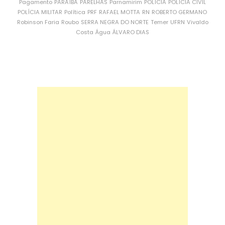
Pagamento
PARAÍBA
PARELHAS
Parnamirim
POLÍCIA
POLÍCIA CIVIL
POLÍCIA MILITAR
Política
PRF
RAFAEL MOTTA
RN
ROBERTO GERMANO
Robinson Faria
Roubo
SERRA NEGRA DO NORTE
Temer
UFRN
Vivaldo
Costa
Água
ÁLVARO DIAS