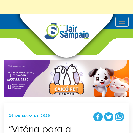
T
o
g
g
l
e
n
a
v
i
g
a
t
i
o
n
26 DE MAIO DE 2026
“Vitória para a