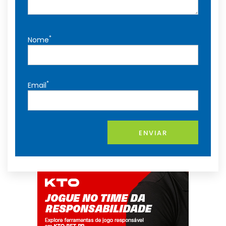
*
Nome
*
Email
ENVIAR