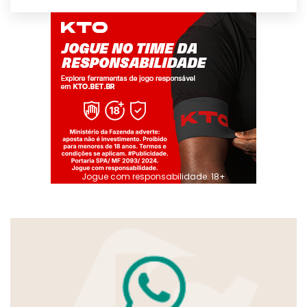
Jogue com responsabilidade. 18+