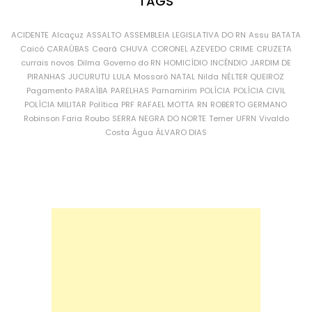
TAGS
ACIDENTE
Alcaçuz
ASSALTO
ASSEMBLEIA LEGISLATIVA DO RN
Assu
BATATA
Caicó
CARAÚBAS
Ceará
CHUVA
CORONEL AZEVEDO
CRIME
CRUZETA
currais novos
Dilma
Governo do RN
HOMICÍDIO
INCÊNDIO
JARDIM DE
PIRANHAS
JUCURUTU
LULA
Mossoró
NATAL
Nilda
NÉLTER QUEIROZ
Pagamento
PARAÍBA
PARELHAS
Parnamirim
POLÍCIA
POLÍCIA CIVIL
POLÍCIA MILITAR
Política
PRF
RAFAEL MOTTA
RN
ROBERTO GERMANO
Robinson Faria
Roubo
SERRA NEGRA DO NORTE
Temer
UFRN
Vivaldo
Costa
Água
ÁLVARO DIAS