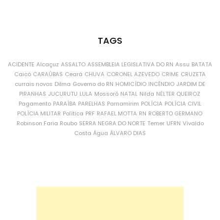
TAGS
ACIDENTE
Alcaçuz
ASSALTO
ASSEMBLEIA LEGISLATIVA DO RN
Assu
BATATA
Caicó
CARAÚBAS
Ceará
CHUVA
CORONEL AZEVEDO
CRIME
CRUZETA
currais novos
Dilma
Governo do RN
HOMICÍDIO
INCÊNDIO
JARDIM DE
PIRANHAS
JUCURUTU
LULA
Mossoró
NATAL
Nilda
NÉLTER QUEIROZ
Pagamento
PARAÍBA
PARELHAS
Parnamirim
POLÍCIA
POLÍCIA CIVIL
POLÍCIA MILITAR
Política
PRF
RAFAEL MOTTA
RN
ROBERTO GERMANO
Robinson Faria
Roubo
SERRA NEGRA DO NORTE
Temer
UFRN
Vivaldo
Costa
Água
ÁLVARO DIAS