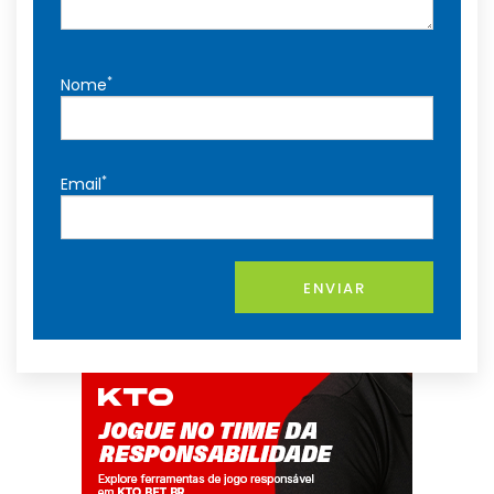
*
Nome
*
Email
ENVIAR