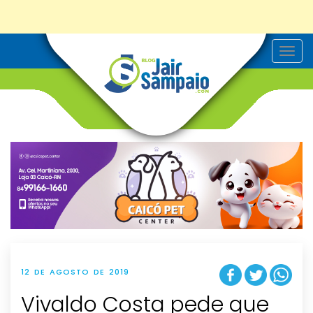
T
o
g
g
l
e
n
a
v
i
g
a
t
i
o
n
12 DE AGOSTO DE 2019
Vivaldo Costa pede que