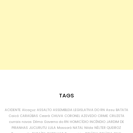
TAGS
ACIDENTE
Alcaçuz
ASSALTO
ASSEMBLEIA LEGISLATIVA DO RN
Assu
BATATA
Caicó
CARAÚBAS
Ceará
CHUVA
CORONEL AZEVEDO
CRIME
CRUZETA
currais novos
Dilma
Governo do RN
HOMICÍDIO
INCÊNDIO
JARDIM DE
PIRANHAS
JUCURUTU
LULA
Mossoró
NATAL
Nilda
NÉLTER QUEIROZ