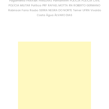
Pagamento
PARAÍBA
PARELHAS
Parnamirim
POLÍCIA
POLÍCIA CIVIL
POLÍCIA MILITAR
Política
PRF
RAFAEL MOTTA
RN
ROBERTO GERMANO
Robinson Faria
Roubo
SERRA NEGRA DO NORTE
Temer
UFRN
Vivaldo
Costa
Água
ÁLVARO DIAS