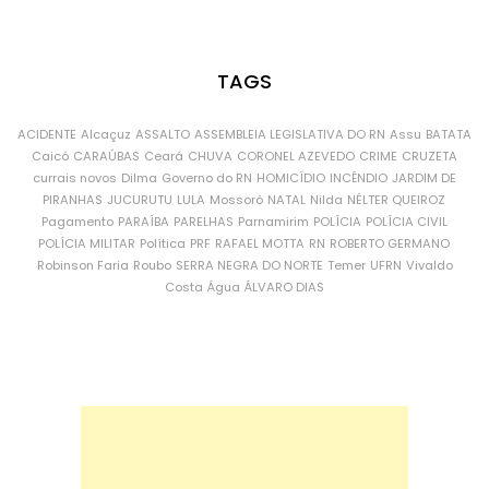
TAGS
ACIDENTE
Alcaçuz
ASSALTO
ASSEMBLEIA LEGISLATIVA DO RN
Assu
BATATA
Caicó
CARAÚBAS
Ceará
CHUVA
CORONEL AZEVEDO
CRIME
CRUZETA
currais novos
Dilma
Governo do RN
HOMICÍDIO
INCÊNDIO
JARDIM DE
PIRANHAS
JUCURUTU
LULA
Mossoró
NATAL
Nilda
NÉLTER QUEIROZ
Pagamento
PARAÍBA
PARELHAS
Parnamirim
POLÍCIA
POLÍCIA CIVIL
POLÍCIA MILITAR
Política
PRF
RAFAEL MOTTA
RN
ROBERTO GERMANO
Robinson Faria
Roubo
SERRA NEGRA DO NORTE
Temer
UFRN
Vivaldo
Costa
Água
ÁLVARO DIAS