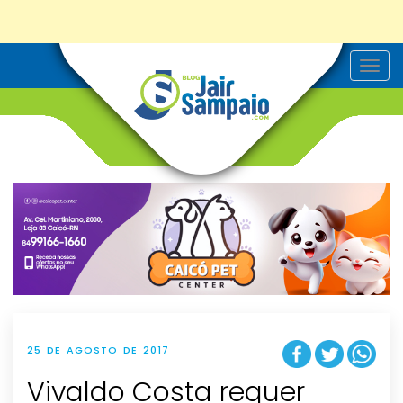
T
o
g
g
l
e
n
a
v
i
g
a
t
i
o
n
25 DE AGOSTO DE 2017
Vivaldo Costa requer