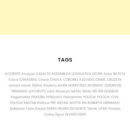
TAGS
ACIDENTE
Alcaçuz
ASSALTO
ASSEMBLEIA LEGISLATIVA DO RN
Assu
BATATA
Caicó
CARAÚBAS
Ceará
CHUVA
CORONEL AZEVEDO
CRIME
CRUZETA
currais novos
Dilma
Governo do RN
HOMICÍDIO
INCÊNDIO
JARDIM DE
PIRANHAS
JUCURUTU
LULA
Mossoró
NATAL
Nilda
NÉLTER QUEIROZ
Pagamento
PARAÍBA
PARELHAS
Parnamirim
POLÍCIA
POLÍCIA CIVIL
POLÍCIA MILITAR
Política
PRF
RAFAEL MOTTA
RN
ROBERTO GERMANO
Robinson Faria
Roubo
SERRA NEGRA DO NORTE
Temer
UFRN
Vivaldo
Costa
Água
ÁLVARO DIAS