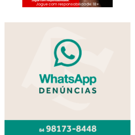
Jogue com responsabilidade. 18+