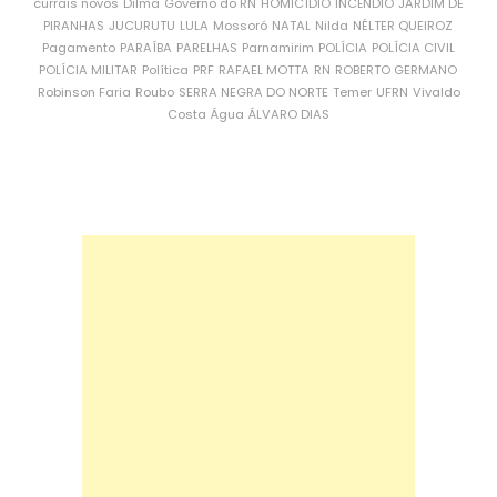
currais novos
Dilma
Governo do RN
HOMICÍDIO
INCÊNDIO
JARDIM DE
PIRANHAS
JUCURUTU
LULA
Mossoró
NATAL
Nilda
NÉLTER QUEIROZ
Pagamento
PARAÍBA
PARELHAS
Parnamirim
POLÍCIA
POLÍCIA CIVIL
POLÍCIA MILITAR
Política
PRF
RAFAEL MOTTA
RN
ROBERTO GERMANO
Robinson Faria
Roubo
SERRA NEGRA DO NORTE
Temer
UFRN
Vivaldo
Costa
Água
ÁLVARO DIAS