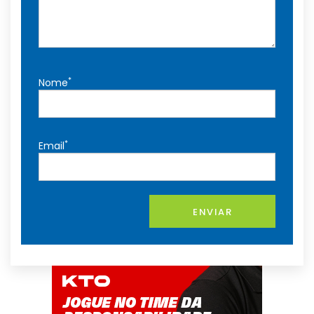
*
Nome
*
Email
ENVIAR