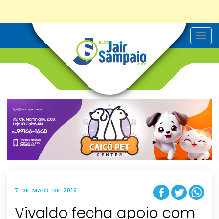
T
o
g
g
l
e
n
a
v
i
g
a
t
i
o
n
7 DE MAIO DE 2016
Vivaldo fecha apoio com