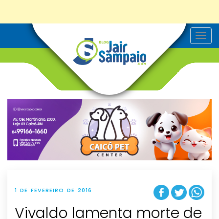
T
o
g
g
l
e
n
a
v
i
g
a
t
i
o
n
1 DE FEVEREIRO DE 2016
Vivaldo lamenta morte de