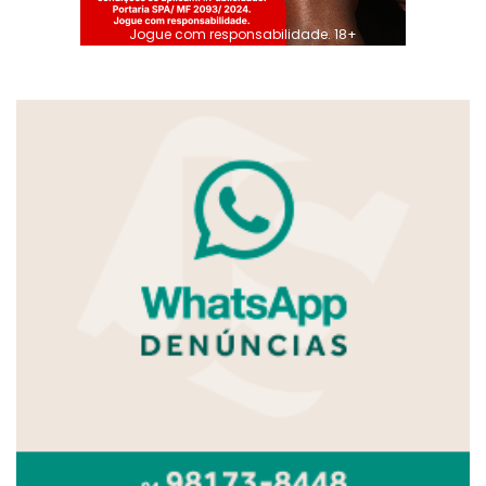
Jogue com responsabilidade. 18+