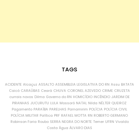
TAGS
ACIDENTE
Alcaçuz
ASSALTO
ASSEMBLEIA LEGISLATIVA DO RN
Assu
BATATA
Caicó
CARAÚBAS
Ceará
CHUVA
CORONEL AZEVEDO
CRIME
CRUZETA
currais novos
Dilma
Governo do RN
HOMICÍDIO
INCÊNDIO
JARDIM DE
PIRANHAS
JUCURUTU
LULA
Mossoró
NATAL
Nilda
NÉLTER QUEIROZ
Pagamento
PARAÍBA
PARELHAS
Parnamirim
POLÍCIA
POLÍCIA CIVIL
POLÍCIA MILITAR
Política
PRF
RAFAEL MOTTA
RN
ROBERTO GERMANO
Robinson Faria
Roubo
SERRA NEGRA DO NORTE
Temer
UFRN
Vivaldo
Costa
Água
ÁLVARO DIAS