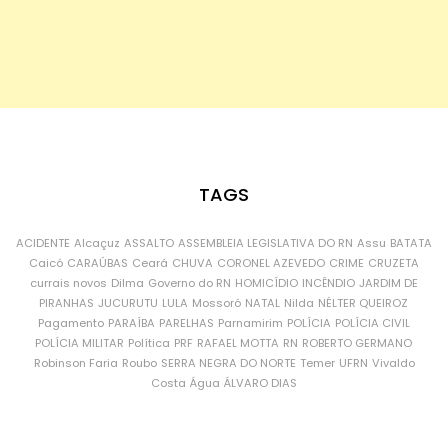
TAGS
ACIDENTE
Alcaçuz
ASSALTO
ASSEMBLEIA LEGISLATIVA DO RN
Assu
BATATA
Caicó
CARAÚBAS
Ceará
CHUVA
CORONEL AZEVEDO
CRIME
CRUZETA
currais novos
Dilma
Governo do RN
HOMICÍDIO
INCÊNDIO
JARDIM DE
PIRANHAS
JUCURUTU
LULA
Mossoró
NATAL
Nilda
NÉLTER QUEIROZ
Pagamento
PARAÍBA
PARELHAS
Parnamirim
POLÍCIA
POLÍCIA CIVIL
POLÍCIA MILITAR
Política
PRF
RAFAEL MOTTA
RN
ROBERTO GERMANO
Robinson Faria
Roubo
SERRA NEGRA DO NORTE
Temer
UFRN
Vivaldo
Costa
Água
ÁLVARO DIAS