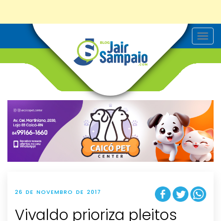
T
o
g
g
l
e
n
a
v
i
g
a
t
i
o
n
26 DE NOVEMBRO DE 2017
Vivaldo prioriza pleitos