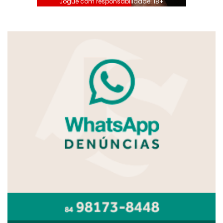
Jogue com responsabilidade. 18+