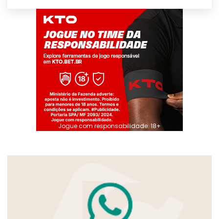
Jogue com responsabilidade. 18+