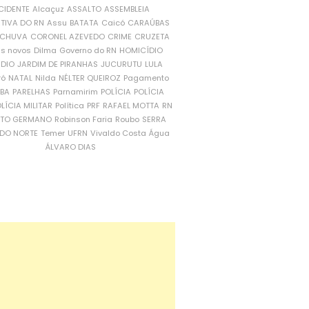
CIDENTE
Alcaçuz
ASSALTO
ASSEMBLEIA
ATIVA DO RN
Assu
BATATA
Caicó
CARAÚBAS
CHUVA
CORONEL AZEVEDO
CRIME
CRUZETA
is novos
Dilma
Governo do RN
HOMICÍDIO
NDIO
JARDIM DE PIRANHAS
JUCURUTU
LULA
ró
NATAL
Nilda
NÉLTER QUEIROZ
Pagamento
ÍBA
PARELHAS
Parnamirim
POLÍCIA
POLÍCIA
LÍCIA MILITAR
Política
PRF
RAFAEL MOTTA
RN
RTO GERMANO
Robinson Faria
Roubo
SERRA
DO NORTE
Temer
UFRN
Vivaldo Costa
Água
ÁLVARO DIAS