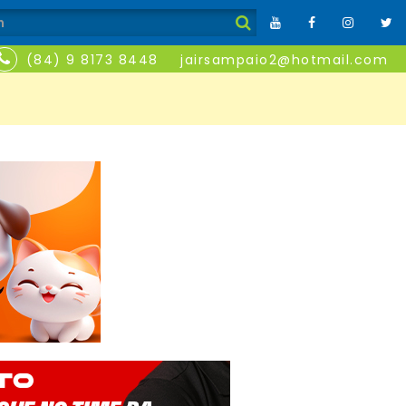
(84) 9 8173 8448
jairsampaio2@hotmail.com