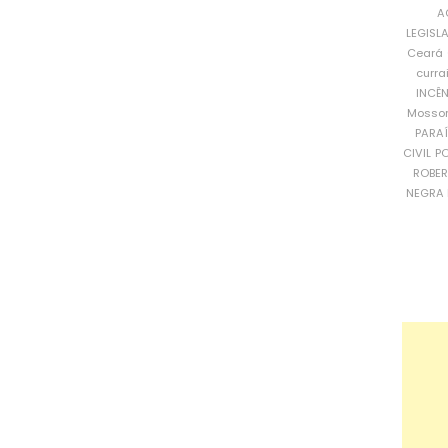
A
LEGISL
Ceará
curra
INCÊ
Mosso
PARA
CIVIL
PO
ROBE
NEGRA 