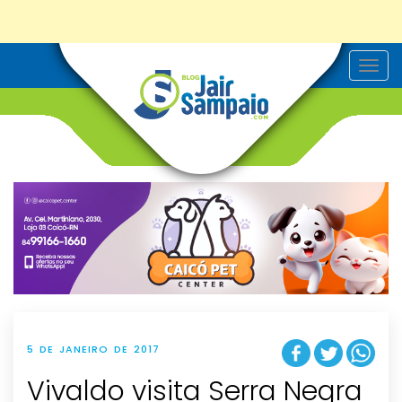
T
o
g
g
l
e
n
a
v
i
g
a
t
i
o
n
5 DE JANEIRO DE 2017
Vivaldo visita Serra Negra