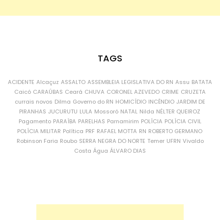
TAGS
ACIDENTE
Alcaçuz
ASSALTO
ASSEMBLEIA LEGISLATIVA DO RN
Assu
BATATA
Caicó
CARAÚBAS
Ceará
CHUVA
CORONEL AZEVEDO
CRIME
CRUZETA
currais novos
Dilma
Governo do RN
HOMICÍDIO
INCÊNDIO
JARDIM DE
PIRANHAS
JUCURUTU
LULA
Mossoró
NATAL
Nilda
NÉLTER QUEIROZ
Pagamento
PARAÍBA
PARELHAS
Parnamirim
POLÍCIA
POLÍCIA CIVIL
POLÍCIA MILITAR
Política
PRF
RAFAEL MOTTA
RN
ROBERTO GERMANO
Robinson Faria
Roubo
SERRA NEGRA DO NORTE
Temer
UFRN
Vivaldo
Costa
Água
ÁLVARO DIAS