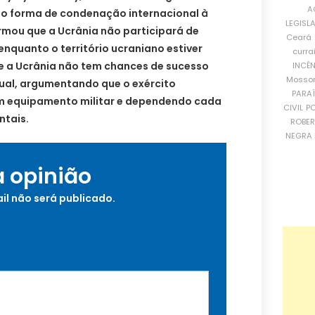
A
o forma de condenação internacional à
LEGISL
irmou que a Ucrânia não participará de
Ceará
quanto o território ucraniano estiver
curra
ue a Ucrânia não tem chances de sucesso
INCÊ
Mosso
ual, argumentando que o exército
PARA
em equipamento militar e dependendo cada
CIVIL
PO
ntais.
ROBE
NEGRA 
a opinião
il não será publicado.