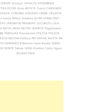
CIDENTE
Alcaçuz
ASSALTO
ASSEMBLEIA
ATIVA DO RN
Assu
BATATA
Caicó
CARAÚBAS
CHUVA
CORONEL AZEVEDO
CRIME
CRUZETA
is novos
Dilma
Governo do RN
HOMICÍDIO
NDIO
JARDIM DE PIRANHAS
JUCURUTU
LULA
ró
NATAL
Nilda
NÉLTER QUEIROZ
Pagamento
ÍBA
PARELHAS
Parnamirim
POLÍCIA
POLÍCIA
LÍCIA MILITAR
Política
PRF
RAFAEL MOTTA
RN
RTO GERMANO
Robinson Faria
Roubo
SERRA
DO NORTE
Temer
UFRN
Vivaldo Costa
Água
ÁLVARO DIAS