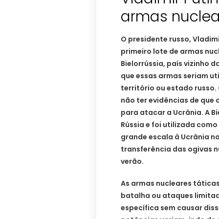
armas nuclear
O presidente russo, Vladim
primeiro lote de armas nucl
Bielorrússia, país vizinho 
que essas armas seriam u
território ou estado russo.
não ter evidências de que o
para atacar a Ucrânia. A B
Rússia e foi utilizada com
grande escala à Ucrânia no
transferência das ogivas n
verão.
As armas nucleares tática
batalha ou ataques limita
específica sem causar dis