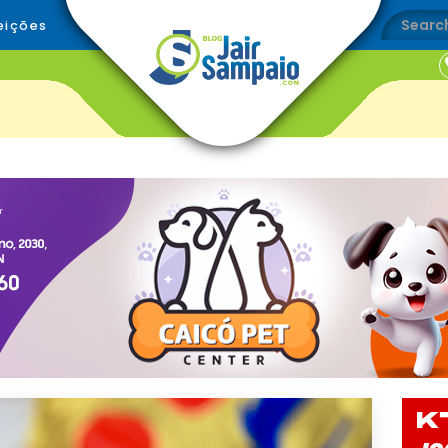
eições