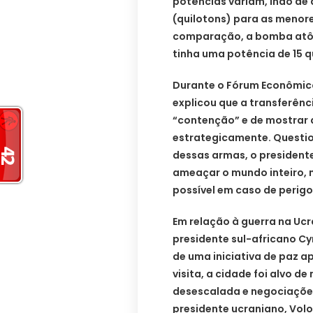
potências variam, indo de
(quilotons) para as menore
comparação, a bomba atôm
tinha uma potência de 15 q
Durante o Fórum Econômico
explicou que a transferênc
“contenção” e de mostrar 
estrategicamente. Questio
dessas armas, o president
ameaçar o mundo inteiro, 
possível em caso de perigo
Em relação à guerra na Ucrâ
presidente sul-africano Cy
de uma iniciativa de paz a
visita, a cidade foi alvo d
desescalada e negociações
presidente ucraniano, Vol