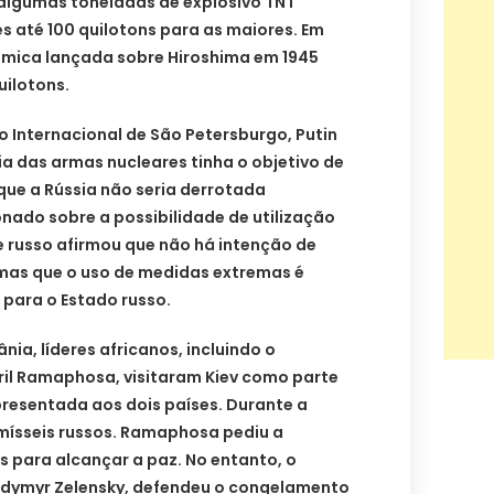
 algumas toneladas de explosivo TNT
s até 100 quilotons para as maiores. Em
ica lançada sobre Hiroshima em 1945
uilotons.
 Internacional de São Petersburgo, Putin
ia das armas nucleares tinha o objetivo de
que a Rússia não seria derrotada
nado sobre a possibilidade de utilização
e russo afirmou que não há intenção de
mas que o uso de medidas extremas é
 para o Estado russo.
nia, líderes africanos, incluindo o
ril Ramaphosa, visitaram Kiev como parte
presentada aos dois países. Durante a
e mísseis russos. Ramaphosa pediu a
 para alcançar a paz. No entanto, o
odymyr Zelensky, defendeu o congelamento