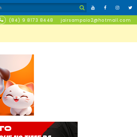
(84) 9 8173 8448
jairsampaio2@hotmail.com