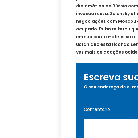
diplomático da Rússia com
invasão russa. Zelensky af
negociações com Moscou en
ocupado. Putin reiterou q
em sua contra-ofensiva at
ucraniano está ficando s
vez mais de doações ocide
Escreva su
O seu endereço de e-ma
Comentário