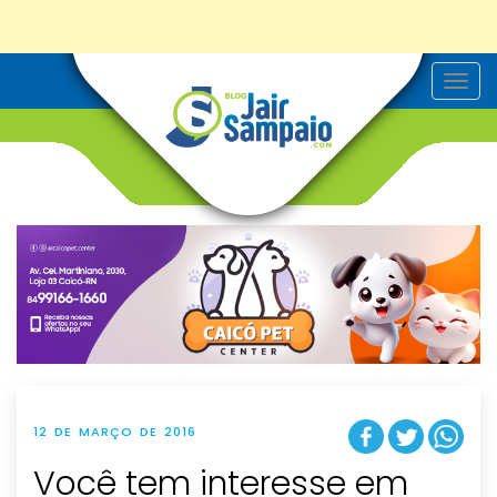
T
o
g
g
l
e
n
a
v
i
g
a
t
i
o
n
12 DE MARÇO DE 2016
Você tem interesse em