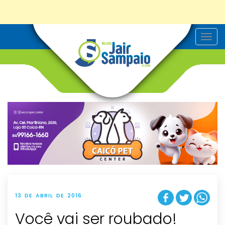
T
o
g
g
l
e
n
a
v
i
g
a
t
i
o
n
13 DE ABRIL DE 2016
Você vai ser roubado!