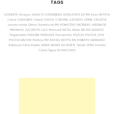
TAGS
ACIDENTE
Alcaçuz
ASSALTO
ASSEMBLEIA LEGISLATIVA DO RN
Assu
BATATA
Caicó
CARAÚBAS
Ceará
CHUVA
CORONEL AZEVEDO
CRIME
CRUZETA
currais novos
Dilma
Governo do RN
HOMICÍDIO
INCÊNDIO
JARDIM DE
PIRANHAS
JUCURUTU
LULA
Mossoró
NATAL
Nilda
NÉLTER QUEIROZ
Pagamento
PARAÍBA
PARELHAS
Parnamirim
POLÍCIA
POLÍCIA CIVIL
POLÍCIA MILITAR
Política
PRF
RAFAEL MOTTA
RN
ROBERTO GERMANO
Robinson Faria
Roubo
SERRA NEGRA DO NORTE
Temer
UFRN
Vivaldo
Costa
Água
ÁLVARO DIAS