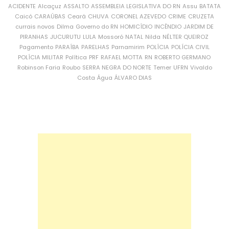
ACIDENTE
Alcaçuz
ASSALTO
ASSEMBLEIA LEGISLATIVA DO RN
Assu
BATATA
Caicó
CARAÚBAS
Ceará
CHUVA
CORONEL AZEVEDO
CRIME
CRUZETA
currais novos
Dilma
Governo do RN
HOMICÍDIO
INCÊNDIO
JARDIM DE
PIRANHAS
JUCURUTU
LULA
Mossoró
NATAL
Nilda
NÉLTER QUEIROZ
Pagamento
PARAÍBA
PARELHAS
Parnamirim
POLÍCIA
POLÍCIA CIVIL
POLÍCIA MILITAR
Política
PRF
RAFAEL MOTTA
RN
ROBERTO GERMANO
Robinson Faria
Roubo
SERRA NEGRA DO NORTE
Temer
UFRN
Vivaldo
Costa
Água
ÁLVARO DIAS