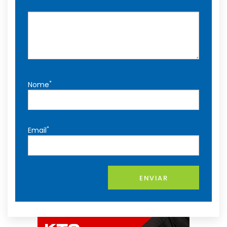
*
Nome
*
Email
ENVIAR