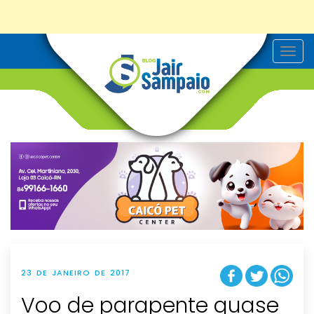
T
o
g
g
l
e
n
a
v
i
g
a
t
i
o
n
23 DE JANEIRO DE 2017
Voo de parapente quase