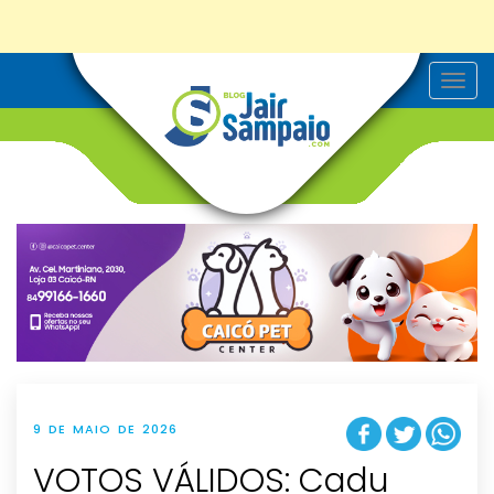
T
o
g
g
l
e
n
a
v
i
g
a
t
i
o
n
9 DE MAIO DE 2026
VOTOS VÁLIDOS: Cadu