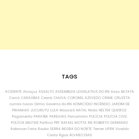
TAGS
ACIDENTE
Alcaçuz
ASSALTO
ASSEMBLEIA LEGISLATIVA DO RN
Assu
BATATA
Caicó
CARAÚBAS
Ceará
CHUVA
CORONEL AZEVEDO
CRIME
CRUZETA
currais novos
Dilma
Governo do RN
HOMICÍDIO
INCÊNDIO
JARDIM DE
PIRANHAS
JUCURUTU
LULA
Mossoró
NATAL
Nilda
NÉLTER QUEIROZ
Pagamento
PARAÍBA
PARELHAS
Parnamirim
POLÍCIA
POLÍCIA CIVIL
POLÍCIA MILITAR
Política
PRF
RAFAEL MOTTA
RN
ROBERTO GERMANO
Robinson Faria
Roubo
SERRA NEGRA DO NORTE
Temer
UFRN
Vivaldo
Costa
Água
ÁLVARO DIAS