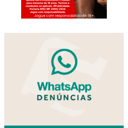
Jogue com responsabilidade. 18+