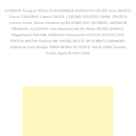
ACIDENTE
Alcaçuz
ASSALTO
ASSEMBLEIA LEGISLATIVA DO RN
Assu
BATATA
Caicó
CARAÚBAS
Ceará
CHUVA
CORONEL AZEVEDO
CRIME
CRUZETA
currais novos
Dilma
Governo do RN
HOMICÍDIO
INCÊNDIO
JARDIM DE
PIRANHAS
JUCURUTU
LULA
Mossoró
NATAL
Nilda
NÉLTER QUEIROZ
Pagamento
PARAÍBA
PARELHAS
Parnamirim
POLÍCIA
POLÍCIA CIVIL
POLÍCIA MILITAR
Política
PRF
RAFAEL MOTTA
RN
ROBERTO GERMANO
Robinson Faria
Roubo
SERRA NEGRA DO NORTE
Temer
UFRN
Vivaldo
Costa
Água
ÁLVARO DIAS