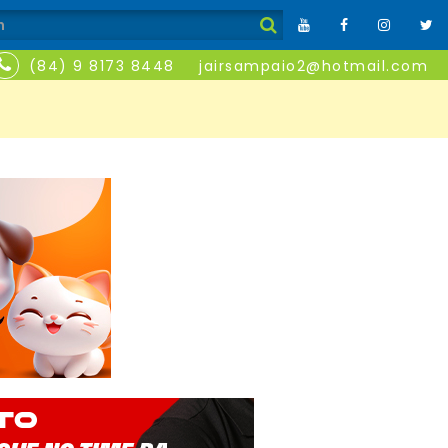
(84) 9 8173 8448
jairsampaio2@hotmail.com