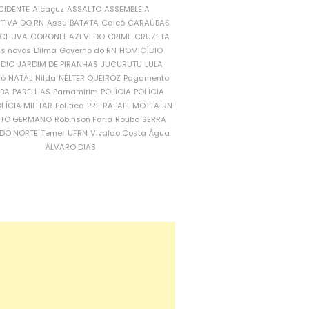
CIDENTE
Alcaçuz
ASSALTO
ASSEMBLEIA
ATIVA DO RN
Assu
BATATA
Caicó
CARAÚBAS
CHUVA
CORONEL AZEVEDO
CRIME
CRUZETA
is novos
Dilma
Governo do RN
HOMICÍDIO
NDIO
JARDIM DE PIRANHAS
JUCURUTU
LULA
ró
NATAL
Nilda
NÉLTER QUEIROZ
Pagamento
ÍBA
PARELHAS
Parnamirim
POLÍCIA
POLÍCIA
LÍCIA MILITAR
Política
PRF
RAFAEL MOTTA
RN
RTO GERMANO
Robinson Faria
Roubo
SERRA
DO NORTE
Temer
UFRN
Vivaldo Costa
Água
ÁLVARO DIAS