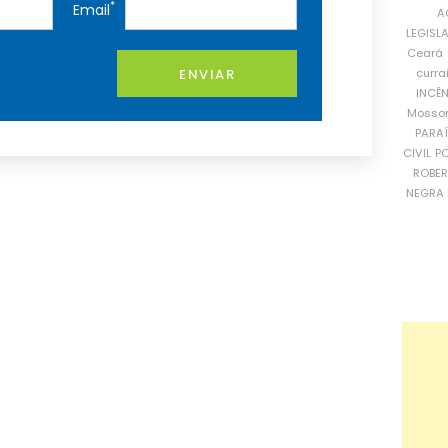
*
Email
A
LEGISL
Ceará
ENVIAR
curra
INCÊ
Mosso
PARA
CIVIL
PO
ROBE
NEGRA 