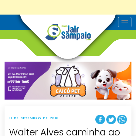
T
o
g
g
l
e
n
a
v
i
g
a
t
i
o
n
11 DE SETEMBRO DE 2016
Walter Alves caminha ao