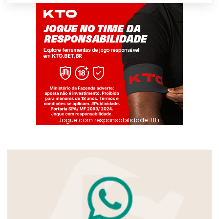
Jogue com responsabilidade. 18+