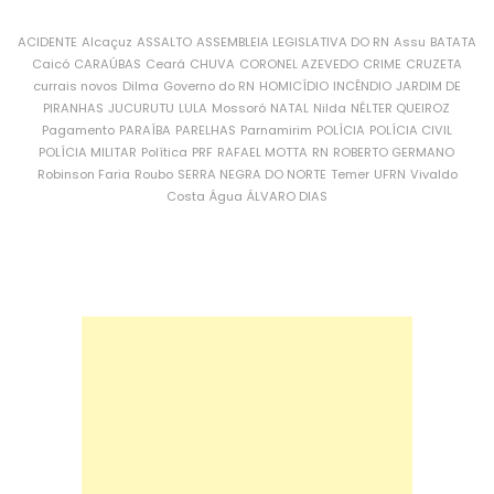
ACIDENTE
Alcaçuz
ASSALTO
ASSEMBLEIA LEGISLATIVA DO RN
Assu
BATATA
Caicó
CARAÚBAS
Ceará
CHUVA
CORONEL AZEVEDO
CRIME
CRUZETA
currais novos
Dilma
Governo do RN
HOMICÍDIO
INCÊNDIO
JARDIM DE
PIRANHAS
JUCURUTU
LULA
Mossoró
NATAL
Nilda
NÉLTER QUEIROZ
Pagamento
PARAÍBA
PARELHAS
Parnamirim
POLÍCIA
POLÍCIA CIVIL
POLÍCIA MILITAR
Política
PRF
RAFAEL MOTTA
RN
ROBERTO GERMANO
Robinson Faria
Roubo
SERRA NEGRA DO NORTE
Temer
UFRN
Vivaldo
Costa
Água
ÁLVARO DIAS