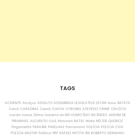
TAGS
ACIDENTE
Alcaçuz
ASSALTO
ASSEMBLEIA LEGISLATIVA DO RN
Assu
BATATA
Caicó
CARAÚBAS
Ceará
CHUVA
CORONEL AZEVEDO
CRIME
CRUZETA
currais novos
Dilma
Governo do RN
HOMICÍDIO
INCÊNDIO
JARDIM DE
PIRANHAS
JUCURUTU
LULA
Mossoró
NATAL
Nilda
NÉLTER QUEIROZ
Pagamento
PARAÍBA
PARELHAS
Parnamirim
POLÍCIA
POLÍCIA CIVIL
POLÍCIA MILITAR
Política
PRF
RAFAEL MOTTA
RN
ROBERTO GERMANO