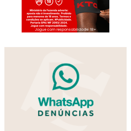
Jogue com responsabilidade. 18+