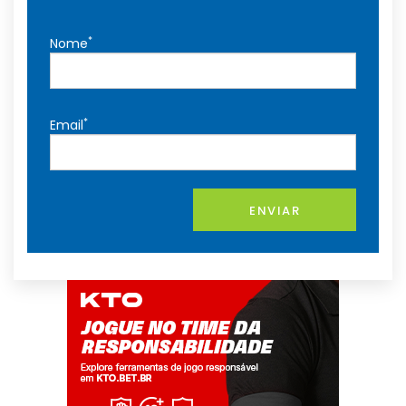
*
Nome
*
Email
ENVIAR