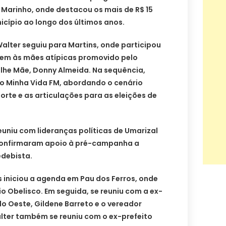
o Marinho, onde destacou os mais de R$ 15
cípio ao longo dos últimos anos.
alter seguiu para Martins, onde participou
m às mães atípicas promovido pelo
he Mãe, Donny Almeida. Na sequência,
io Minha Vida FM, abordando o cenário
orte e as articulações para as eleições de
reuniu com lideranças políticas de Umarizal
 confirmaram apoio à pré-campanha a
debista.
s iniciou a agenda em Pau dos Ferros, onde
o Obelisco. Em seguida, se reuniu com a ex-
do Oeste, Gildene Barreto e o vereador
ter também se reuniu com o ex-prefeito