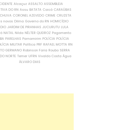
CIDENTE
Alcaçuz
ASSALTO
ASSEMBLEIA
ATIVA DO RN
Assu
BATATA
Caicó
CARAÚBAS
CHUVA
CORONEL AZEVEDO
CRIME
CRUZETA
is novos
Dilma
Governo do RN
HOMICÍDIO
NDIO
JARDIM DE PIRANHAS
JUCURUTU
LULA
ró
NATAL
Nilda
NÉLTER QUEIROZ
Pagamento
ÍBA
PARELHAS
Parnamirim
POLÍCIA
POLÍCIA
LÍCIA MILITAR
Política
PRF
RAFAEL MOTTA
RN
RTO GERMANO
Robinson Faria
Roubo
SERRA
DO NORTE
Temer
UFRN
Vivaldo Costa
Água
ÁLVARO DIAS