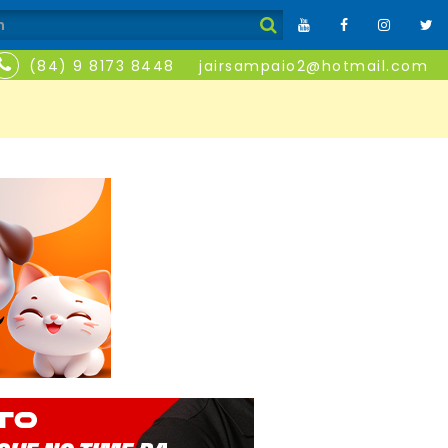
(84) 9 8173 8448
jairsampaio2@hotmail.com