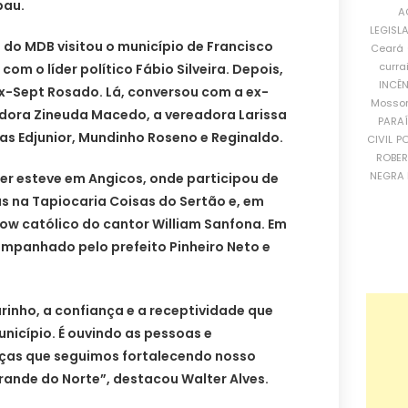
pau.
A
LEGISL
 do MDB visitou o município de Francisco
Ceará
curra
om o líder político Fábio Silveira. Depois,
INCÊ
x-Sept Rosado. Lá, conversou com a ex-
Mosso
adora Zineuda Macedo, a vereadora Larissa
PARA
as Edjunior, Mundinho Roseno e Reginaldo.
CIVIL
PO
ROBE
NEGRA 
er esteve em Angicos, onde participou de
s na Tapiocaria Coisas do Sertão e, em
w católico do cantor William Sanfona. Em
ompanhado pelo prefeito Pinheiro Neto e
rinho, a confiança e a receptividade que
nicípio. É ouvindo as pessoas e
ças que seguimos fortalecendo nosso
rande do Norte”, destacou Walter Alves.