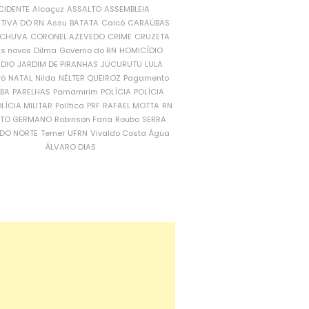
CIDENTE
Alcaçuz
ASSALTO
ASSEMBLEIA
ATIVA DO RN
Assu
BATATA
Caicó
CARAÚBAS
CHUVA
CORONEL AZEVEDO
CRIME
CRUZETA
is novos
Dilma
Governo do RN
HOMICÍDIO
NDIO
JARDIM DE PIRANHAS
JUCURUTU
LULA
ró
NATAL
Nilda
NÉLTER QUEIROZ
Pagamento
ÍBA
PARELHAS
Parnamirim
POLÍCIA
POLÍCIA
LÍCIA MILITAR
Política
PRF
RAFAEL MOTTA
RN
RTO GERMANO
Robinson Faria
Roubo
SERRA
DO NORTE
Temer
UFRN
Vivaldo Costa
Água
ÁLVARO DIAS