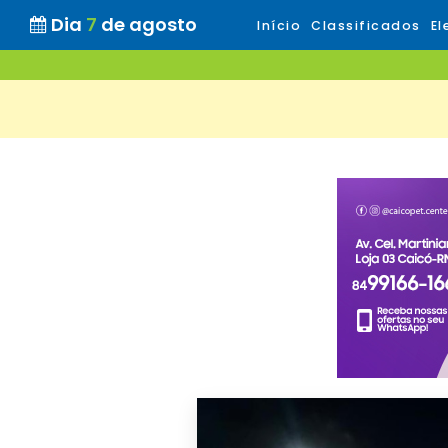
Dia
7
de agosto
Início
Classificados
El