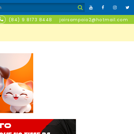
(84) 9 8173 8448
jairsampaio2@hotmail.com