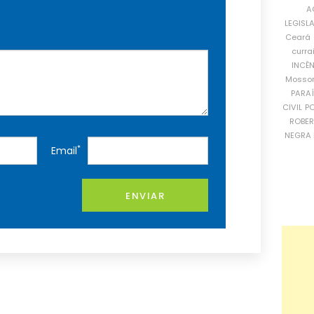
A
LEGISL
Ceará
curra
INCÊ
Mosso
PARA
CIVIL
PO
ROBE
NEGRA 
*
Email
ENVIAR