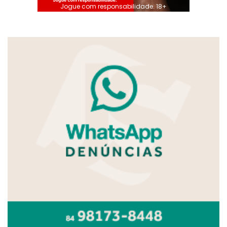
Jogue com responsabilidade. 18+