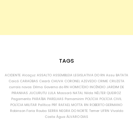
TAGS
ACIDENTE
Alcaçuz
ASSALTO
ASSEMBLEIA LEGISLATIVA DO RN
Assu
BATATA
Caicó
CARAÚBAS
Ceará
CHUVA
CORONEL AZEVEDO
CRIME
CRUZETA
currais novos
Dilma
Governo do RN
HOMICÍDIO
INCÊNDIO
JARDIM DE
PIRANHAS
JUCURUTU
LULA
Mossoró
NATAL
Nilda
NÉLTER QUEIROZ
Pagamento
PARAÍBA
PARELHAS
Parnamirim
POLÍCIA
POLÍCIA CIVIL
POLÍCIA MILITAR
Política
PRF
RAFAEL MOTTA
RN
ROBERTO GERMANO
Robinson Faria
Roubo
SERRA NEGRA DO NORTE
Temer
UFRN
Vivaldo
Costa
Água
ÁLVARO DIAS