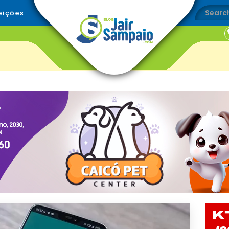
eições