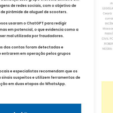
A
gens de redes sociais, com o objetivo de
LEGISL
de pirâmide de aluguel de scooters.
Ceará
curra
osos usaram o ChatGPT para redigir
INCÊ
Mosso
imas em potencial, o que evidencia como a
PARA
e ser mal utilizada por fraudadores.
CIVIL
PO
ROBE
as das contas foram detectadas e
NEGRA 
 entrarem em operação pelos grupos
locais e especialistas recomendam que os
 sinais suspeitos e utilizem ferramentas de
cação em duas etapas do WhatsApp.