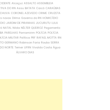
CIDENTE
Alcaçuz
ASSALTO
ASSEMBLEIA
ATIVA DO RN
Assu
BATATA
Caicó
CARAÚBAS
CHUVA
CORONEL AZEVEDO
CRIME
CRUZETA
is novos
Dilma
Governo do RN
HOMICÍDIO
NDIO
JARDIM DE PIRANHAS
JUCURUTU
LULA
ró
NATAL
Nilda
NÉLTER QUEIROZ
Pagamento
ÍBA
PARELHAS
Parnamirim
POLÍCIA
POLÍCIA
LÍCIA MILITAR
Política
PRF
RAFAEL MOTTA
RN
RTO GERMANO
Robinson Faria
Roubo
SERRA
DO NORTE
Temer
UFRN
Vivaldo Costa
Água
ÁLVARO DIAS