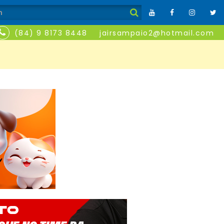
(84) 9 8173 8448
jairsampaio2@hotmail.com