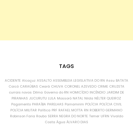
TAGS
ACIDENTE
Alcaçuz
ASSALTO
ASSEMBLEIA LEGISLATIVA DO RN
Assu
BATATA
Caicó
CARAÚBAS
Ceará
CHUVA
CORONEL AZEVEDO
CRIME
CRUZETA
currais novos
Dilma
Governo do RN
HOMICÍDIO
INCÊNDIO
JARDIM DE
PIRANHAS
JUCURUTU
LULA
Mossoró
NATAL
Nilda
NÉLTER QUEIROZ
Pagamento
PARAÍBA
PARELHAS
Parnamirim
POLÍCIA
POLÍCIA CIVIL
POLÍCIA MILITAR
Política
PRF
RAFAEL MOTTA
RN
ROBERTO GERMANO
Robinson Faria
Roubo
SERRA NEGRA DO NORTE
Temer
UFRN
Vivaldo
Costa
Água
ÁLVARO DIAS