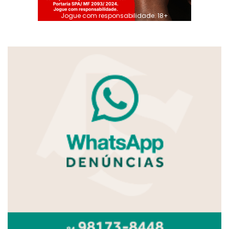
Jogue com responsabilidade. 18+