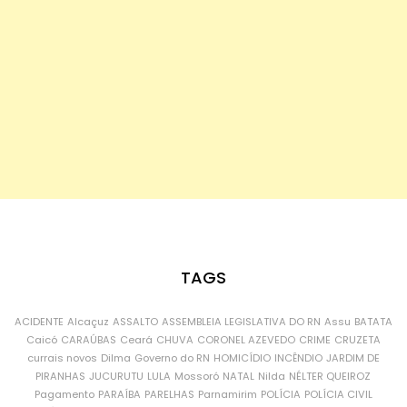
TAGS
ACIDENTE
Alcaçuz
ASSALTO
ASSEMBLEIA LEGISLATIVA DO RN
Assu
BATATA
Caicó
CARAÚBAS
Ceará
CHUVA
CORONEL AZEVEDO
CRIME
CRUZETA
currais novos
Dilma
Governo do RN
HOMICÍDIO
INCÊNDIO
JARDIM DE
PIRANHAS
JUCURUTU
LULA
Mossoró
NATAL
Nilda
NÉLTER QUEIROZ
Pagamento
PARAÍBA
PARELHAS
Parnamirim
POLÍCIA
POLÍCIA CIVIL