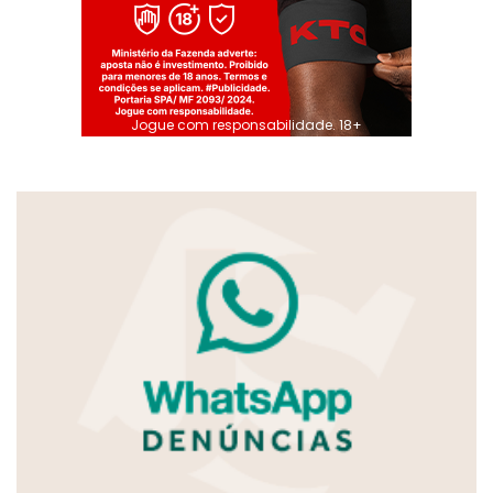
Jogue com responsabilidade. 18+