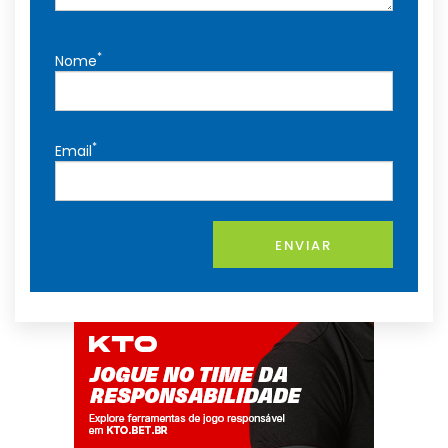
*
Nome
*
Email
ENVIAR