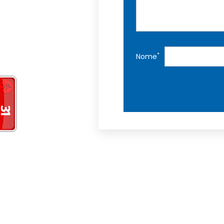
*
Nome