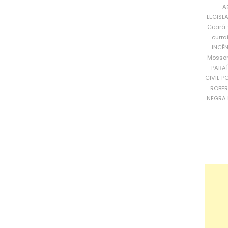
A
LEGISL
Ceará
curra
INCÊ
Mosso
PARA
CIVIL
PO
ROBE
NEGRA 