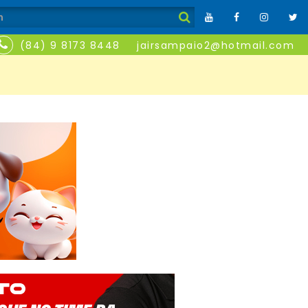
(84) 9 8173 8448
jairsampaio2@hotmail.com