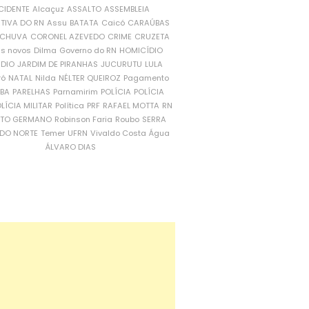
CIDENTE
Alcaçuz
ASSALTO
ASSEMBLEIA
ATIVA DO RN
Assu
BATATA
Caicó
CARAÚBAS
CHUVA
CORONEL AZEVEDO
CRIME
CRUZETA
is novos
Dilma
Governo do RN
HOMICÍDIO
NDIO
JARDIM DE PIRANHAS
JUCURUTU
LULA
ró
NATAL
Nilda
NÉLTER QUEIROZ
Pagamento
ÍBA
PARELHAS
Parnamirim
POLÍCIA
POLÍCIA
LÍCIA MILITAR
Política
PRF
RAFAEL MOTTA
RN
RTO GERMANO
Robinson Faria
Roubo
SERRA
DO NORTE
Temer
UFRN
Vivaldo Costa
Água
ÁLVARO DIAS