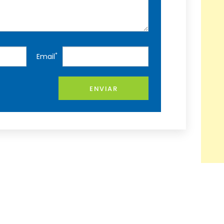
*
Email
ENVIAR