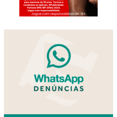
Jogue com responsabilidade. 18+