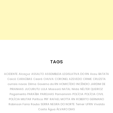
TAGS
ACIDENTE
Alcaçuz
ASSALTO
ASSEMBLEIA LEGISLATIVA DO RN
Assu
BATATA
Caicó
CARAÚBAS
Ceará
CHUVA
CORONEL AZEVEDO
CRIME
CRUZETA
currais novos
Dilma
Governo do RN
HOMICÍDIO
INCÊNDIO
JARDIM DE
PIRANHAS
JUCURUTU
LULA
Mossoró
NATAL
Nilda
NÉLTER QUEIROZ
Pagamento
PARAÍBA
PARELHAS
Parnamirim
POLÍCIA
POLÍCIA CIVIL
POLÍCIA MILITAR
Política
PRF
RAFAEL MOTTA
RN
ROBERTO GERMANO
Robinson Faria
Roubo
SERRA NEGRA DO NORTE
Temer
UFRN
Vivaldo
Costa
Água
ÁLVARO DIAS