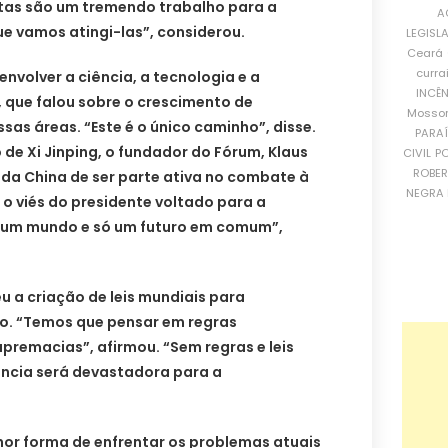
tas são um tremendo trabalho para a
A
e vamos atingi-las”, considerou.
LEGISL
Ceará
curra
envolver a ciência, a tecnologia e a
INCÊ
, que falou sobre o crescimento de
Mosso
sas áreas. “Este é o único caminho”, disse.
PARA
e Xi Jinping, o fundador do Fórum, Klaus
CIVIL
PO
ROBE
da China de ser parte ativa no combate à
NEGRA 
o viés do presidente voltado para a
Só um mundo e só um futuro em comum”,
 a criação de leis mundiais para
o. “Temos que pensar em regras
upremacias”, afirmou. “Sem regras e leis
ência será devastadora para a
elhor forma de enfrentar os problemas atuais