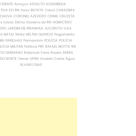
CIDENTE
Alcaçuz
ASSALTO
ASSEMBLEIA
ATIVA DO RN
Assu
BATATA
Caicó
CARAÚBAS
CHUVA
CORONEL AZEVEDO
CRIME
CRUZETA
is novos
Dilma
Governo do RN
HOMICÍDIO
NDIO
JARDIM DE PIRANHAS
JUCURUTU
LULA
ró
NATAL
Nilda
NÉLTER QUEIROZ
Pagamento
ÍBA
PARELHAS
Parnamirim
POLÍCIA
POLÍCIA
LÍCIA MILITAR
Política
PRF
RAFAEL MOTTA
RN
RTO GERMANO
Robinson Faria
Roubo
SERRA
DO NORTE
Temer
UFRN
Vivaldo Costa
Água
ÁLVARO DIAS