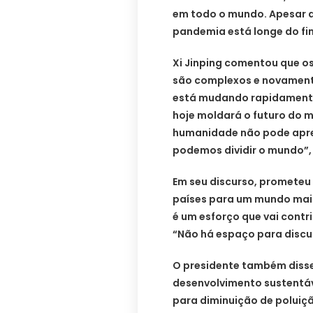
em todo o mundo. Apesar d
pandemia está longe do fi
Xi Jinping comentou que o
são complexos e novamente 
está mudando rapidamente
hoje moldará o futuro do mu
humanidade não pode apre
podemos dividir o mundo”,
Em seu discurso, prometeu 
países para um mundo mais
é um esforço que vai contri
“Não há espaço para discur
O presidente também disse
desenvolvimento sustentá
para diminuição de poluiç