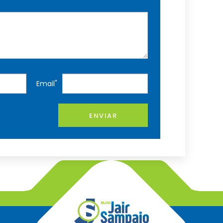
*
Email
ENVIAR