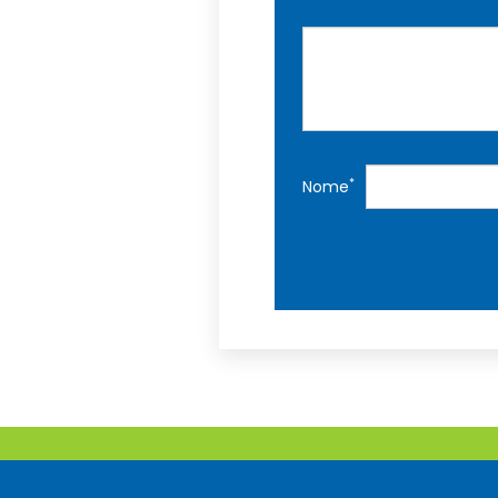
*
Nome