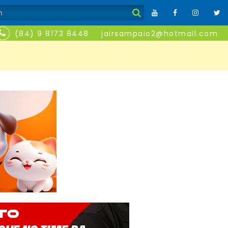
(84) 9 8173 8448
jairsampaio2@hotmail.com