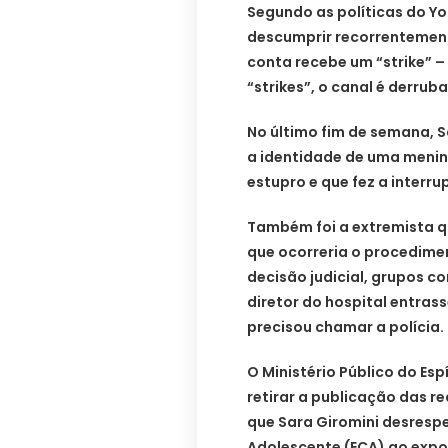
Segundo as políticas do Y
descumprir recorrentemente
conta recebe um “strike” – 
“strikes”, o canal é derrub
No último fim de semana, S
a identidade de uma menina
estupro e que fez a interru
Também foi a extremista q
que ocorreria o procedime
decisão judicial, grupos c
diretor do hospital entras
precisou chamar a polícia.
O Ministério Público do Esp
retirar a publicação das 
que Sara Giromini desrespe
Adolescente (ECA) ao expo