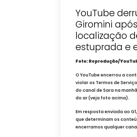
YouTube derr
Giromini apó
localização d
estuprada e 
Foto: Reprodução/YouTu
O YouTube encerrou a conta
violar os Termos de Serviç
do canal de Sara na manhã d
do ar (veja foto acima).
Em resposta enviada ao G1,
que determinam os conteú
encerramos qualquer canal