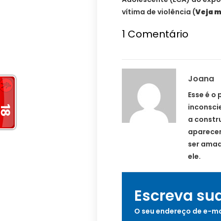
vítima de violência (
Veja m
1
Comentário
Joana
Esse é o 
inconscie
a constr
aparecem
ser amad
ele.
Escreva su
O seu endereço de e-ma