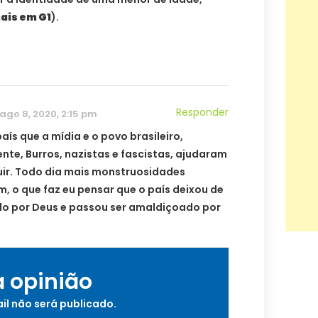
ais em G1
).
Responder
ago 8, 2020, 2:15 pm
país que a mídia e o povo brasileiro,
nte, Burros, nazistas e fascistas, ajudaram
uir. Todo dia mais monstruosidades
, o que faz eu pensar que o país deixou de
o por Deus e passou ser amaldiçoado por
a opinião
il não será publicado.