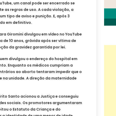
ouTube, um canal pode ser encerrado se
 as regras de uso. A cada violação, a
um tipo de aviso e punição. E, após 3
ado em definitivo.
ara Giromini divulgou em vídeo no YouTube
 de 10 anos, grávida após ser vítima de
pção da gravidez garantida por lei.
uem divulgou o endereço do hospital em
nto. Enquanto os médicos cumpriam a
ontrários ao aborto tentaram impedir que o
se na unidade. A direção da maternidade
írito Santo acionou a Justiça e conseguiu
redes sociais. Os promotores argumentaram
itou o Estatuto da Criança e do
r a identidade de uma menor de idade,