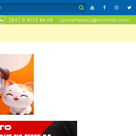
(84) 9 8173 8448
jairsampaio2@hotmail.com