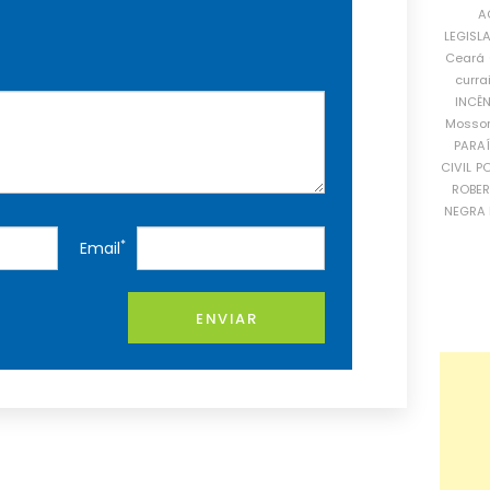
A
LEGISL
Ceará
curra
INCÊ
Mosso
PARA
CIVIL
PO
ROBE
NEGRA 
*
Email
ENVIAR