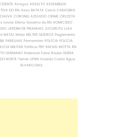
CIDENTE
Alcaçuz
ASSALTO
ASSEMBLEIA
ATIVA DO RN
Assu
BATATA
Caicó
CARAÚBAS
CHUVA
CORONEL AZEVEDO
CRIME
CRUZETA
is novos
Dilma
Governo do RN
HOMICÍDIO
NDIO
JARDIM DE PIRANHAS
JUCURUTU
LULA
ró
NATAL
Nilda
NÉLTER QUEIROZ
Pagamento
ÍBA
PARELHAS
Parnamirim
POLÍCIA
POLÍCIA
LÍCIA MILITAR
Política
PRF
RAFAEL MOTTA
RN
RTO GERMANO
Robinson Faria
Roubo
SERRA
DO NORTE
Temer
UFRN
Vivaldo Costa
Água
ÁLVARO DIAS