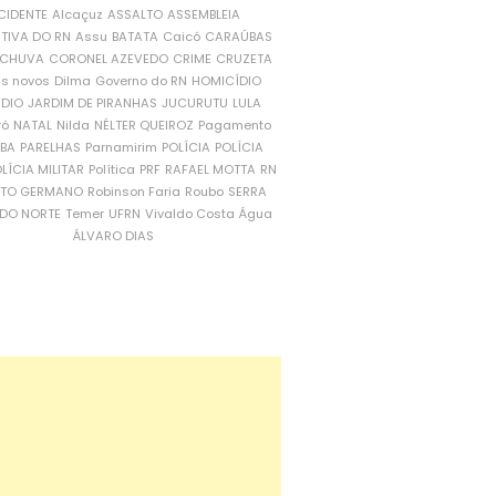
CIDENTE
Alcaçuz
ASSALTO
ASSEMBLEIA
ATIVA DO RN
Assu
BATATA
Caicó
CARAÚBAS
CHUVA
CORONEL AZEVEDO
CRIME
CRUZETA
is novos
Dilma
Governo do RN
HOMICÍDIO
NDIO
JARDIM DE PIRANHAS
JUCURUTU
LULA
ró
NATAL
Nilda
NÉLTER QUEIROZ
Pagamento
ÍBA
PARELHAS
Parnamirim
POLÍCIA
POLÍCIA
LÍCIA MILITAR
Política
PRF
RAFAEL MOTTA
RN
RTO GERMANO
Robinson Faria
Roubo
SERRA
DO NORTE
Temer
UFRN
Vivaldo Costa
Água
ÁLVARO DIAS