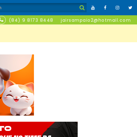
(84) 9 8173 8448
jairsampaio2@hotmail.com