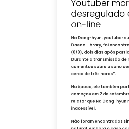
Youtuber mor
desregulado 
on-line
Na Dong-hyun, youtuber s
Daedo Library, foi encont
(6/9), dois dias após part
Durante a transmissão de m
comentou sobre o sono de
cerca de três horas”.
Na época, ele também part
começou em 2 de setembro.
relatar que Na Dong-hyun 
inacessível.
Não foram encontrados sin
natural, embora o caso co