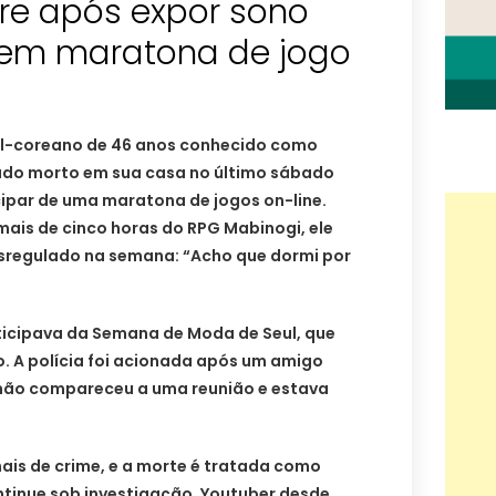
re após expor sono
em maratona de jogo
ul-coreano de 46 anos conhecido como
rado morto em sua casa no último sábado
icipar de uma maratona de jogos on-line.
ais de cinco horas do RPG Mabinogi, ele
sregulado na semana: “Acho que dormi por
icipava da Semana de Moda de Seul, que
 A polícia foi acionada após um amigo
não compareceu a uma reunião e estava
ais de crime, e a morte é tratada como
ntinue sob investigação. Youtuber desde