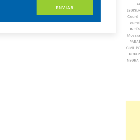
A
ENVIAR
LEGISL
Ceará
curra
INCÊ
Mosso
PARA
CIVIL
PO
ROBE
NEGRA 