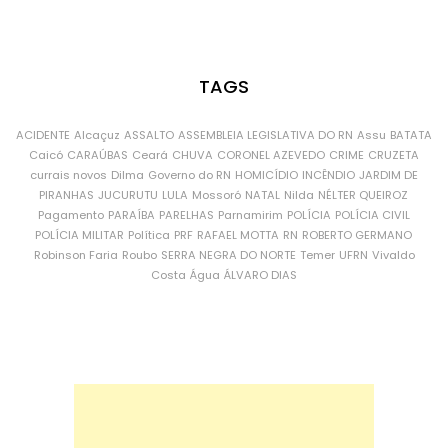
TAGS
ACIDENTE
Alcaçuz
ASSALTO
ASSEMBLEIA LEGISLATIVA DO RN
Assu
BATATA
Caicó
CARAÚBAS
Ceará
CHUVA
CORONEL AZEVEDO
CRIME
CRUZETA
currais novos
Dilma
Governo do RN
HOMICÍDIO
INCÊNDIO
JARDIM DE
PIRANHAS
JUCURUTU
LULA
Mossoró
NATAL
Nilda
NÉLTER QUEIROZ
Pagamento
PARAÍBA
PARELHAS
Parnamirim
POLÍCIA
POLÍCIA CIVIL
POLÍCIA MILITAR
Política
PRF
RAFAEL MOTTA
RN
ROBERTO GERMANO
Robinson Faria
Roubo
SERRA NEGRA DO NORTE
Temer
UFRN
Vivaldo
Costa
Água
ÁLVARO DIAS