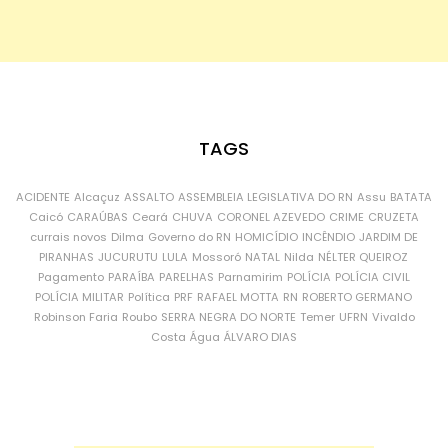
TAGS
ACIDENTE
Alcaçuz
ASSALTO
ASSEMBLEIA LEGISLATIVA DO RN
Assu
BATATA
Caicó
CARAÚBAS
Ceará
CHUVA
CORONEL AZEVEDO
CRIME
CRUZETA
currais novos
Dilma
Governo do RN
HOMICÍDIO
INCÊNDIO
JARDIM DE
PIRANHAS
JUCURUTU
LULA
Mossoró
NATAL
Nilda
NÉLTER QUEIROZ
Pagamento
PARAÍBA
PARELHAS
Parnamirim
POLÍCIA
POLÍCIA CIVIL
POLÍCIA MILITAR
Política
PRF
RAFAEL MOTTA
RN
ROBERTO GERMANO
Robinson Faria
Roubo
SERRA NEGRA DO NORTE
Temer
UFRN
Vivaldo
Costa
Água
ÁLVARO DIAS