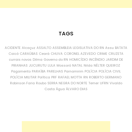
TAGS
ACIDENTE
Alcaçuz
ASSALTO
ASSEMBLEIA LEGISLATIVA DO RN
Assu
BATATA
Caicó
CARAÚBAS
Ceará
CHUVA
CORONEL AZEVEDO
CRIME
CRUZETA
currais novos
Dilma
Governo do RN
HOMICÍDIO
INCÊNDIO
JARDIM DE
PIRANHAS
JUCURUTU
LULA
Mossoró
NATAL
Nilda
NÉLTER QUEIROZ
Pagamento
PARAÍBA
PARELHAS
Parnamirim
POLÍCIA
POLÍCIA CIVIL
POLÍCIA MILITAR
Política
PRF
RAFAEL MOTTA
RN
ROBERTO GERMANO
Robinson Faria
Roubo
SERRA NEGRA DO NORTE
Temer
UFRN
Vivaldo
Costa
Água
ÁLVARO DIAS