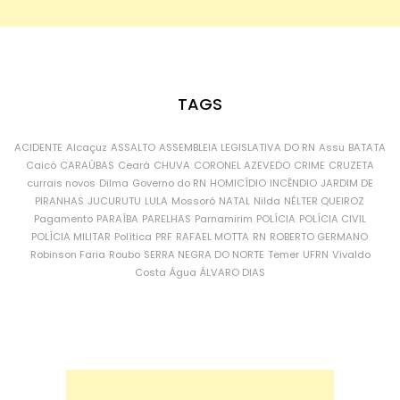
TAGS
ACIDENTE
Alcaçuz
ASSALTO
ASSEMBLEIA LEGISLATIVA DO RN
Assu
BATATA
Caicó
CARAÚBAS
Ceará
CHUVA
CORONEL AZEVEDO
CRIME
CRUZETA
currais novos
Dilma
Governo do RN
HOMICÍDIO
INCÊNDIO
JARDIM DE
PIRANHAS
JUCURUTU
LULA
Mossoró
NATAL
Nilda
NÉLTER QUEIROZ
Pagamento
PARAÍBA
PARELHAS
Parnamirim
POLÍCIA
POLÍCIA CIVIL
POLÍCIA MILITAR
Política
PRF
RAFAEL MOTTA
RN
ROBERTO GERMANO
Robinson Faria
Roubo
SERRA NEGRA DO NORTE
Temer
UFRN
Vivaldo
Costa
Água
ÁLVARO DIAS