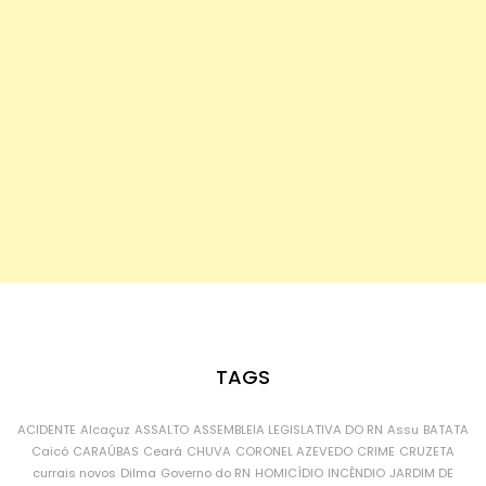
TAGS
ACIDENTE
Alcaçuz
ASSALTO
ASSEMBLEIA LEGISLATIVA DO RN
Assu
BATATA
Caicó
CARAÚBAS
Ceará
CHUVA
CORONEL AZEVEDO
CRIME
CRUZETA
currais novos
Dilma
Governo do RN
HOMICÍDIO
INCÊNDIO
JARDIM DE