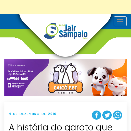
T
o
g
g
l
e
n
a
v
i
g
a
t
i
o
n
4 DE DEZEMBRO DE 2016
A história do garoto que