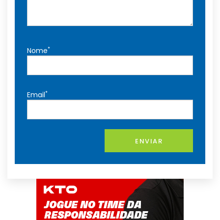
*
Nome
*
Email
ENVIAR