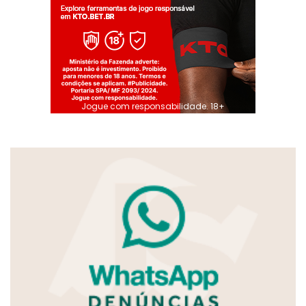
Jogue com responsabilidade. 18+