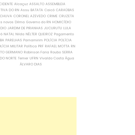
CIDENTE
Alcaçuz
ASSALTO
ASSEMBLEIA
ATIVA DO RN
Assu
BATATA
Caicó
CARAÚBAS
CHUVA
CORONEL AZEVEDO
CRIME
CRUZETA
is novos
Dilma
Governo do RN
HOMICÍDIO
NDIO
JARDIM DE PIRANHAS
JUCURUTU
LULA
ró
NATAL
Nilda
NÉLTER QUEIROZ
Pagamento
ÍBA
PARELHAS
Parnamirim
POLÍCIA
POLÍCIA
LÍCIA MILITAR
Política
PRF
RAFAEL MOTTA
RN
RTO GERMANO
Robinson Faria
Roubo
SERRA
DO NORTE
Temer
UFRN
Vivaldo Costa
Água
ÁLVARO DIAS