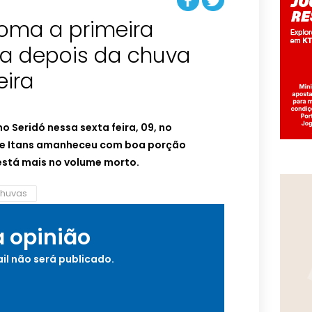
toma a primeira
a depois da chuva
eira
o Seridó nessa sexta feira, 09, no
ude Itans amanheceu com boa porção
está mais no volume morto.
huvas
a opinião
il não será publicado.