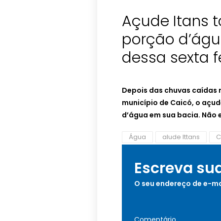
Açude Itans 
porção d’águ
dessa sexta f
Depois das chuvas caídas n
município de Caicó, o aç
d’água em sua bacia. Não 
Água
alude Ittans
C
Escreva su
O seu endereço de e-ma
Comentário