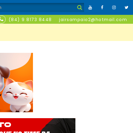
(84) 9 8173 8448
jairsampaio2@hotmail.com