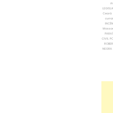
A
LEGISL
Ceará
curra
INCÊ
Mosso
PARA
CIVIL
PO
ROBE
NEGRA 