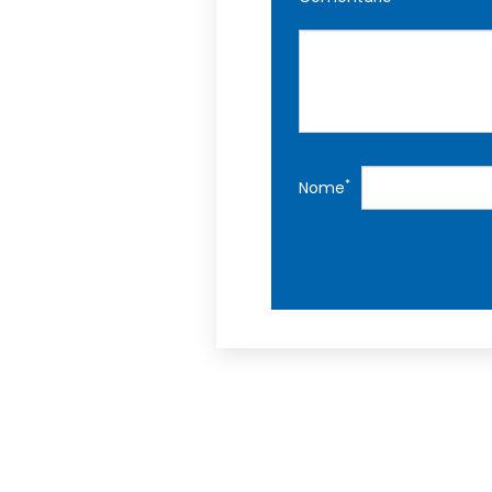
*
Nome