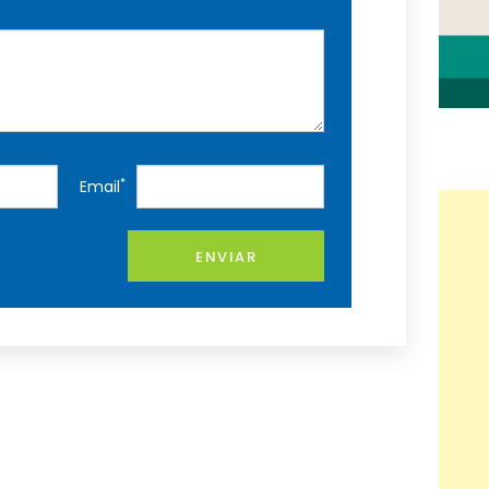
*
Email
ENVIAR