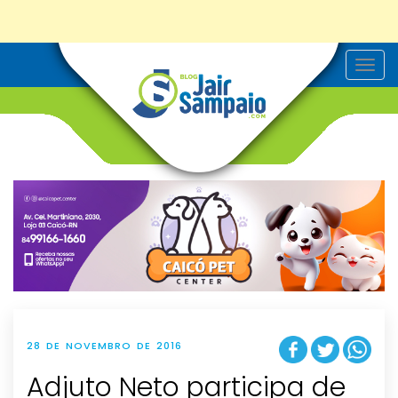
T
o
g
g
l
e
n
a
v
i
g
a
t
i
o
n
28 DE NOVEMBRO DE 2016
Adjuto Neto participa de