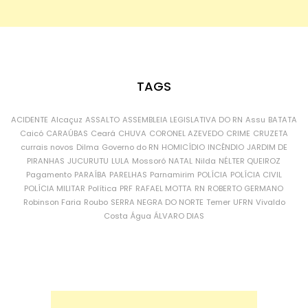
TAGS
ACIDENTE
Alcaçuz
ASSALTO
ASSEMBLEIA LEGISLATIVA DO RN
Assu
BATATA
Caicó
CARAÚBAS
Ceará
CHUVA
CORONEL AZEVEDO
CRIME
CRUZETA
currais novos
Dilma
Governo do RN
HOMICÍDIO
INCÊNDIO
JARDIM DE
PIRANHAS
JUCURUTU
LULA
Mossoró
NATAL
Nilda
NÉLTER QUEIROZ
Pagamento
PARAÍBA
PARELHAS
Parnamirim
POLÍCIA
POLÍCIA CIVIL
POLÍCIA MILITAR
Política
PRF
RAFAEL MOTTA
RN
ROBERTO GERMANO
Robinson Faria
Roubo
SERRA NEGRA DO NORTE
Temer
UFRN
Vivaldo
Costa
Água
ÁLVARO DIAS