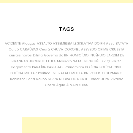
TAGS
ACIDENTE
Alcaçuz
ASSALTO
ASSEMBLEIA LEGISLATIVA DO RN
Assu
BATATA
Caicó
CARAÚBAS
Ceará
CHUVA
CORONEL AZEVEDO
CRIME
CRUZETA
currais novos
Dilma
Governo do RN
HOMICÍDIO
INCÊNDIO
JARDIM DE
PIRANHAS
JUCURUTU
LULA
Mossoró
NATAL
Nilda
NÉLTER QUEIROZ
Pagamento
PARAÍBA
PARELHAS
Parnamirim
POLÍCIA
POLÍCIA CIVIL
POLÍCIA MILITAR
Política
PRF
RAFAEL MOTTA
RN
ROBERTO GERMANO
Robinson Faria
Roubo
SERRA NEGRA DO NORTE
Temer
UFRN
Vivaldo
Costa
Água
ÁLVARO DIAS