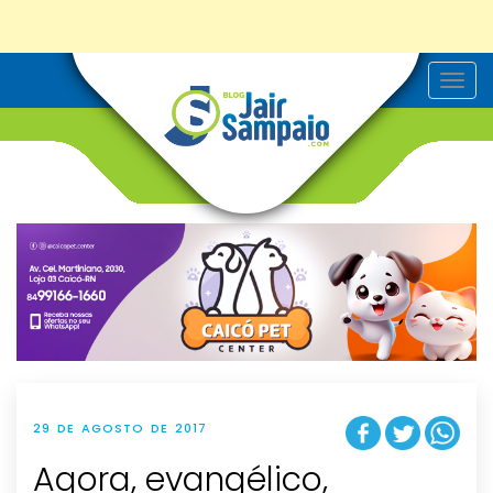
T
o
g
g
l
e
n
a
v
i
g
a
t
i
o
n
29 DE AGOSTO DE 2017
Agora, evangélico,