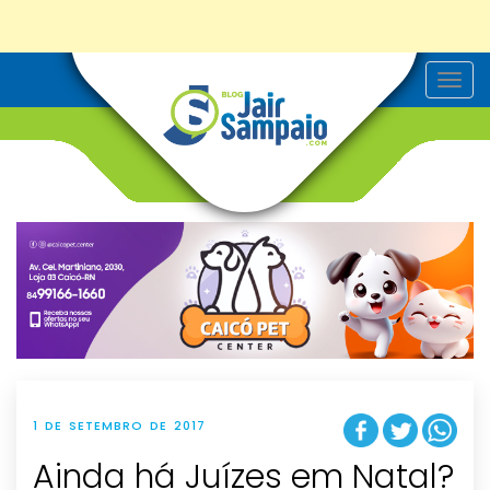
T
o
g
g
l
e
n
a
v
i
g
a
t
i
o
n
1 DE SETEMBRO DE 2017
Ainda há Juízes em Natal?