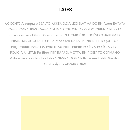
TAGS
ACIDENTE
Alcaçuz
ASSALTO
ASSEMBLEIA LEGISLATIVA DO RN
Assu
BATATA
Caicó
CARAÚBAS
Ceará
CHUVA
CORONEL AZEVEDO
CRIME
CRUZETA
currais novos
Dilma
Governo do RN
HOMICÍDIO
INCÊNDIO
JARDIM DE
PIRANHAS
JUCURUTU
LULA
Mossoró
NATAL
Nilda
NÉLTER QUEIROZ
Pagamento
PARAÍBA
PARELHAS
Parnamirim
POLÍCIA
POLÍCIA CIVIL
POLÍCIA MILITAR
Política
PRF
RAFAEL MOTTA
RN
ROBERTO GERMANO
Robinson Faria
Roubo
SERRA NEGRA DO NORTE
Temer
UFRN
Vivaldo
Costa
Água
ÁLVARO DIAS