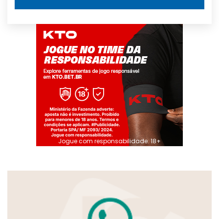
Jogue com responsabilidade. 18+