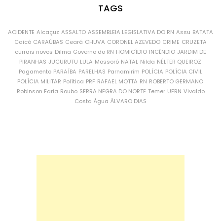
TAGS
ACIDENTE
Alcaçuz
ASSALTO
ASSEMBLEIA LEGISLATIVA DO RN
Assu
BATATA
Caicó
CARAÚBAS
Ceará
CHUVA
CORONEL AZEVEDO
CRIME
CRUZETA
currais novos
Dilma
Governo do RN
HOMICÍDIO
INCÊNDIO
JARDIM DE
PIRANHAS
JUCURUTU
LULA
Mossoró
NATAL
Nilda
NÉLTER QUEIROZ
Pagamento
PARAÍBA
PARELHAS
Parnamirim
POLÍCIA
POLÍCIA CIVIL
POLÍCIA MILITAR
Política
PRF
RAFAEL MOTTA
RN
ROBERTO GERMANO
Robinson Faria
Roubo
SERRA NEGRA DO NORTE
Temer
UFRN
Vivaldo
Costa
Água
ÁLVARO DIAS