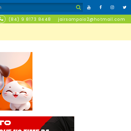
(84) 9 8173 8448
jairsampaio2@hotmail.com