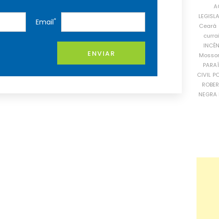
A
LEGISL
*
Email
Ceará
curra
INCÊ
ENVIAR
Mosso
PARA
CIVIL
PO
ROBE
NEGRA 