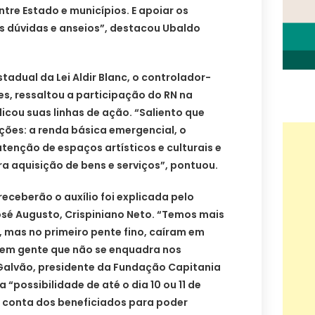
ntre Estado e municípios. E apoiar os
s dúvidas e anseios”, destacou Ubaldo
adual da Lei Aldir Blanc, o controlador-
es, ressaltou a participação do RN na
licou suas linhas de ação. “Saliento que
ações: a renda básica emergencial, o
enção de espaços artísticos e culturais e
ra aquisição de bens e serviços”, pontuou.
eceberão o auxílio foi explicada pelo
sé Augusto, Crispiniano Neto. “Temos mais
 mas no primeiro pente fino, caíram em
 tem gente que não se enquadra nos
o Galvão, presidente da Fundação Capitania
 “possibilidade de até o dia 10 ou 11 de
a conta dos beneficiados para poder