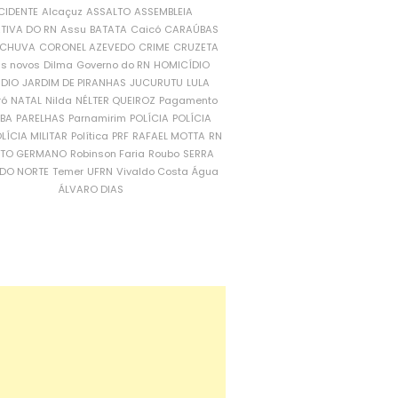
CIDENTE
Alcaçuz
ASSALTO
ASSEMBLEIA
ATIVA DO RN
Assu
BATATA
Caicó
CARAÚBAS
CHUVA
CORONEL AZEVEDO
CRIME
CRUZETA
is novos
Dilma
Governo do RN
HOMICÍDIO
NDIO
JARDIM DE PIRANHAS
JUCURUTU
LULA
ró
NATAL
Nilda
NÉLTER QUEIROZ
Pagamento
ÍBA
PARELHAS
Parnamirim
POLÍCIA
POLÍCIA
LÍCIA MILITAR
Política
PRF
RAFAEL MOTTA
RN
RTO GERMANO
Robinson Faria
Roubo
SERRA
DO NORTE
Temer
UFRN
Vivaldo Costa
Água
ÁLVARO DIAS