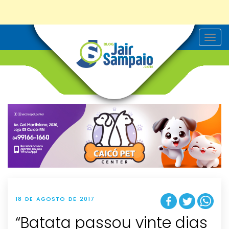
T
o
g
g
l
e
n
a
v
i
g
a
t
i
o
n
18 DE AGOSTO DE 2017
“Batata passou vinte dias