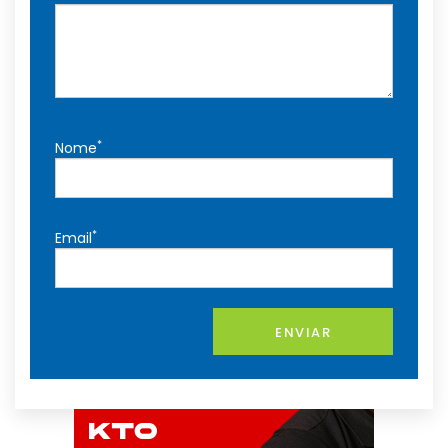
*
Nome
*
Email
ENVIAR