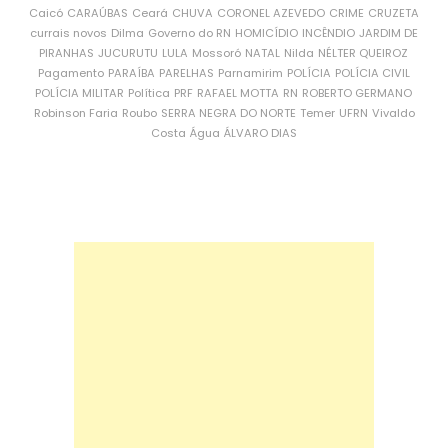
Caicó
CARAÚBAS
Ceará
CHUVA
CORONEL AZEVEDO
CRIME
CRUZETA
currais novos
Dilma
Governo do RN
HOMICÍDIO
INCÊNDIO
JARDIM DE
PIRANHAS
JUCURUTU
LULA
Mossoró
NATAL
Nilda
NÉLTER QUEIROZ
Pagamento
PARAÍBA
PARELHAS
Parnamirim
POLÍCIA
POLÍCIA CIVIL
POLÍCIA MILITAR
Política
PRF
RAFAEL MOTTA
RN
ROBERTO GERMANO
Robinson Faria
Roubo
SERRA NEGRA DO NORTE
Temer
UFRN
Vivaldo
Costa
Água
ÁLVARO DIAS