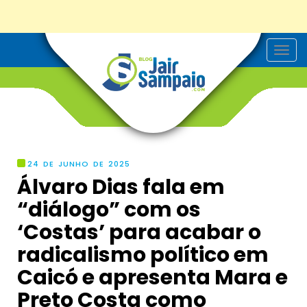
T
o
g
g
l
e
n
a
v
i
g
24 DE JUNHO DE 2025
a
Álvaro Dias fala em
t
i
“diálogo” com os
o
n
‘Costas’ para acabar o
radicalismo político em
Caicó e apresenta Mara e
Preto Costa como