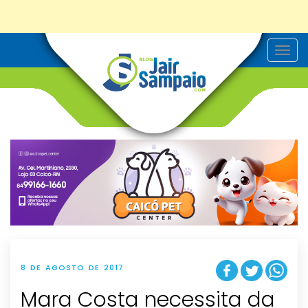
T
o
g
g
l
e
n
a
v
i
g
a
t
i
o
n
8 DE AGOSTO DE 2017
Mara Costa necessita da