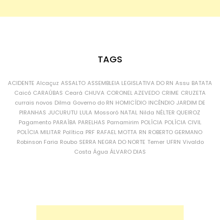
TAGS
ACIDENTE
Alcaçuz
ASSALTO
ASSEMBLEIA LEGISLATIVA DO RN
Assu
BATATA
Caicó
CARAÚBAS
Ceará
CHUVA
CORONEL AZEVEDO
CRIME
CRUZETA
currais novos
Dilma
Governo do RN
HOMICÍDIO
INCÊNDIO
JARDIM DE
PIRANHAS
JUCURUTU
LULA
Mossoró
NATAL
Nilda
NÉLTER QUEIROZ
Pagamento
PARAÍBA
PARELHAS
Parnamirim
POLÍCIA
POLÍCIA CIVIL
POLÍCIA MILITAR
Política
PRF
RAFAEL MOTTA
RN
ROBERTO GERMANO
Robinson Faria
Roubo
SERRA NEGRA DO NORTE
Temer
UFRN
Vivaldo
Costa
Água
ÁLVARO DIAS