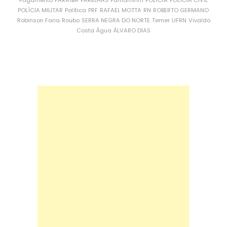
Pagamento
PARAÍBA
PARELHAS
Parnamirim
POLÍCIA
POLÍCIA CIVIL
POLÍCIA MILITAR
Política
PRF
RAFAEL MOTTA
RN
ROBERTO GERMANO
Robinson Faria
Roubo
SERRA NEGRA DO NORTE
Temer
UFRN
Vivaldo
Costa
Água
ÁLVARO DIAS