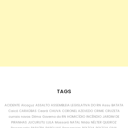
TAGS
ACIDENTE
Alcaçuz
ASSALTO
ASSEMBLEIA LEGISLATIVA DO RN
Assu
BATATA
Caicó
CARAÚBAS
Ceará
CHUVA
CORONEL AZEVEDO
CRIME
CRUZETA
currais novos
Dilma
Governo do RN
HOMICÍDIO
INCÊNDIO
JARDIM DE
PIRANHAS
JUCURUTU
LULA
Mossoró
NATAL
Nilda
NÉLTER QUEIROZ