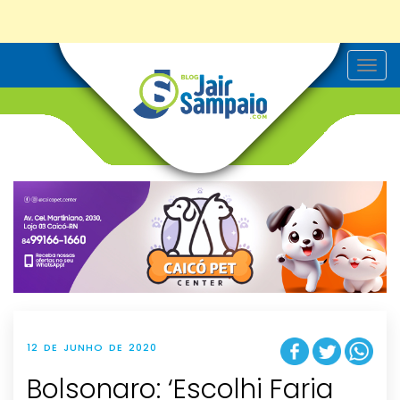
T
o
g
g
l
e
n
a
v
i
g
a
t
i
o
n
12 DE JUNHO DE 2020
Bolsonaro: ‘Escolhi Faria