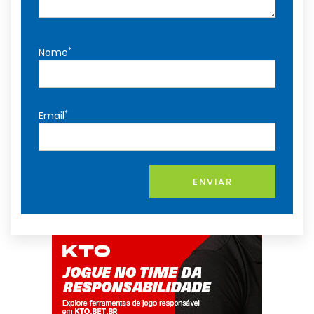
*
Nome
*
Email
ENVIAR