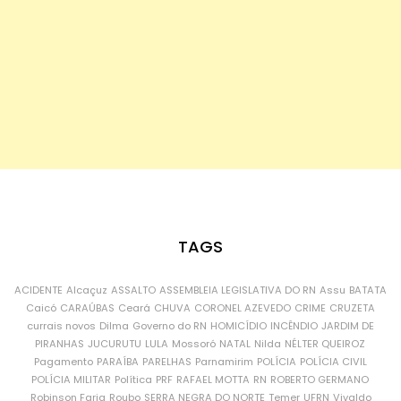
TAGS
ACIDENTE
Alcaçuz
ASSALTO
ASSEMBLEIA LEGISLATIVA DO RN
Assu
BATATA
Caicó
CARAÚBAS
Ceará
CHUVA
CORONEL AZEVEDO
CRIME
CRUZETA
currais novos
Dilma
Governo do RN
HOMICÍDIO
INCÊNDIO
JARDIM DE
PIRANHAS
JUCURUTU
LULA
Mossoró
NATAL
Nilda
NÉLTER QUEIROZ
Pagamento
PARAÍBA
PARELHAS
Parnamirim
POLÍCIA
POLÍCIA CIVIL
POLÍCIA MILITAR
Política
PRF
RAFAEL MOTTA
RN
ROBERTO GERMANO
Robinson Faria
Roubo
SERRA NEGRA DO NORTE
Temer
UFRN
Vivaldo