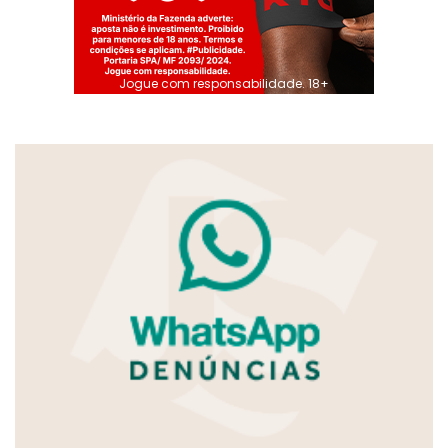
Jogue com responsabilidade. 18+