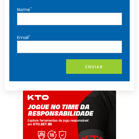
*
Nome
*
Email
ENVIAR