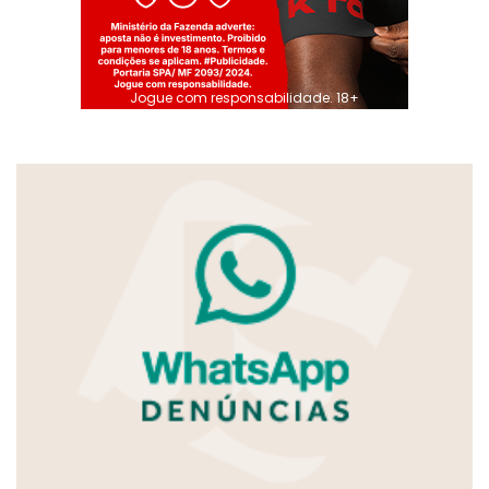
Jogue com responsabilidade. 18+