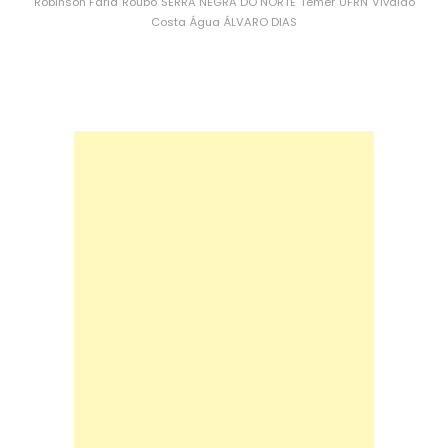
Robinson Faria
Roubo
SERRA NEGRA DO NORTE
Temer
UFRN
Vivaldo
Costa
Água
ÁLVARO DIAS