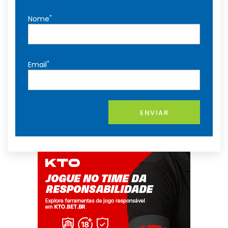
*
Nome
*
Email
ENVIAR