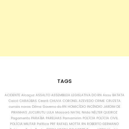
TAGS
ACIDENTE
Alcaçuz
ASSALTO
ASSEMBLEIA LEGISLATIVA DO RN
Assu
BATATA
Caicó
CARAÚBAS
Ceará
CHUVA
CORONEL AZEVEDO
CRIME
CRUZETA
currais novos
Dilma
Governo do RN
HOMICÍDIO
INCÊNDIO
JARDIM DE
PIRANHAS
JUCURUTU
LULA
Mossoró
NATAL
Nilda
NÉLTER QUEIROZ
Pagamento
PARAÍBA
PARELHAS
Parnamirim
POLÍCIA
POLÍCIA CIVIL
POLÍCIA MILITAR
Política
PRF
RAFAEL MOTTA
RN
ROBERTO GERMANO