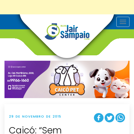
T
o
g
g
l
e
n
a
v
i
g
a
t
i
o
n
29 DE NOVEMBRO DE 2015
Caicó: “Sem